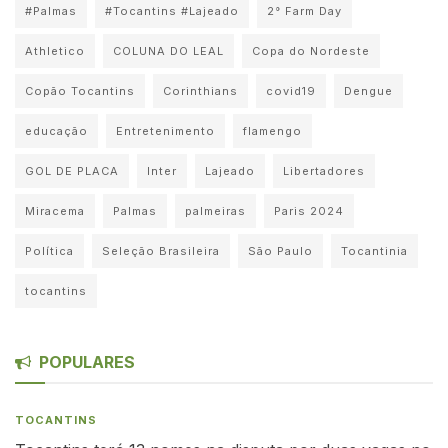
#Palmas
#Tocantins #Lajeado
2° Farm Day
Athletico
COLUNA DO LEAL
Copa do Nordeste
Copão Tocantins
Corinthians
covid19
Dengue
educação
Entretenimento
flamengo
GOL DE PLACA
Inter
Lajeado
Libertadores
Miracema
Palmas
palmeiras
Paris 2024
Política
Seleção Brasileira
São Paulo
Tocantinia
tocantins
POPULARES
TOCANTINS