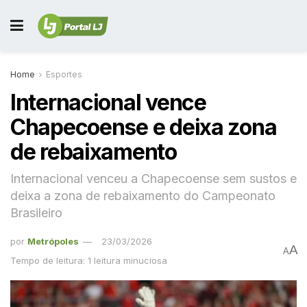
Home
Esportes
Internacional vence
Chapecoense e deixa zona
de rebaixamento
Internacional venceu a Chapecoense sem sustos e
deixa a zona de rebaixamento do Campeonato
Brasileiro
por
Metrópoles
23/03/2026
A
A
Tempo de leitura: 1 leitura minuciosa