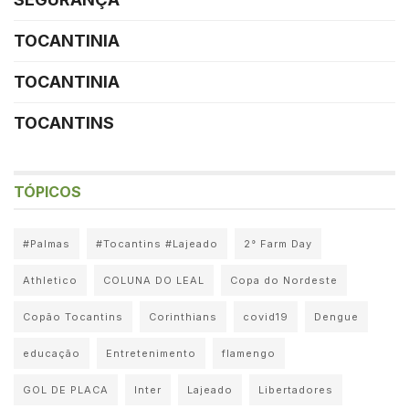
TOCANTINIA
TOCANTINIA
TOCANTINS
TÓPICOS
#Palmas
#Tocantins #Lajeado
2° Farm Day
Athletico
COLUNA DO LEAL
Copa do Nordeste
Copão Tocantins
Corinthians
covid19
Dengue
educação
Entretenimento
flamengo
GOL DE PLACA
Inter
Lajeado
Libertadores