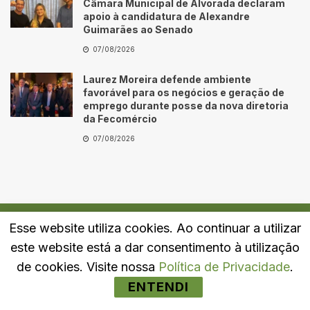
Câmara Municipal de Alvorada declaram
apoio à candidatura de Alexandre
Guimarães ao Senado
07/08/2026
Laurez Moreira defende ambiente
favorável para os negócios e geração de
emprego durante posse da nova diretoria
da Fecomércio
07/08/2026
Esse website utiliza cookies. Ao continuar a utilizar
Quem Somos
Fale Conosco
Política de Privacidade
este website está a dar consentimento à utilização
© 2024
Portal LJ
- Todos os direitos reservados.
de cookies. Visite nossa
Política de Privacidade
.
ENTENDI