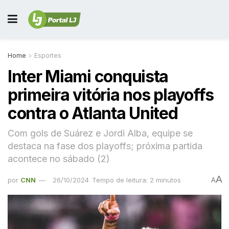
Home
Esportes
Inter Miami conquista
primeira vitória nos playoffs
contra o Atlanta United
Com gols de Suárez e Jordi Alba, equipe se
destaca na fase dos playoffs; próxima partida
acontece no sábado (2)
A
por
CNN
26/10/2024
Tempo de leitura: 2 minutos
A