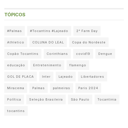
TÓPICOS
#Palmas
#Tocantins #Lajeado
2° Farm Day
Athletico
COLUNA DO LEAL
Copa do Nordeste
Copão Tocantins
Corinthians
covid19
Dengue
educação
Entretenimento
flamengo
GOL DE PLACA
Inter
Lajeado
Libertadores
Miracema
Palmas
palmeiras
Paris 2024
Política
Seleção Brasileira
São Paulo
Tocantinia
tocantins