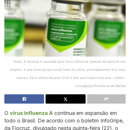
Gripe: A doença é causada pelo vírus Influenza. Apesar de parecer ser
simples, é uma doença que pode levar ao óbito, principalmente dos mais
idosos. Ela é oferecida pelo SUS e tem que tomar todo ano. crédito:
Divulgação/Prefeitura de Marília
O
vírus influenza A
continua em expansão em
todo o Brasil. De acordo com o boletim InfoGripe,
da Fiocruz, divulgado nesta quinta-feira (22), o