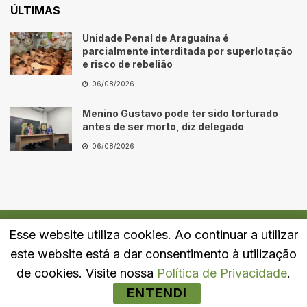
ÚLTIMAS
Unidade Penal de Araguaína é
parcialmente interditada por superlotação
e risco de rebelião
06/08/2026
Menino Gustavo pode ter sido torturado
antes de ser morto, diz delegado
06/08/2026
Esse website utiliza cookies. Ao continuar a utilizar
Quem Somos
Fale Conosco
Política de Privacidade
este website está a dar consentimento à utilização
© 2024
Portal LJ
- Todos os direitos reservados.
de cookies. Visite nossa
Política de Privacidade
.
ENTENDI