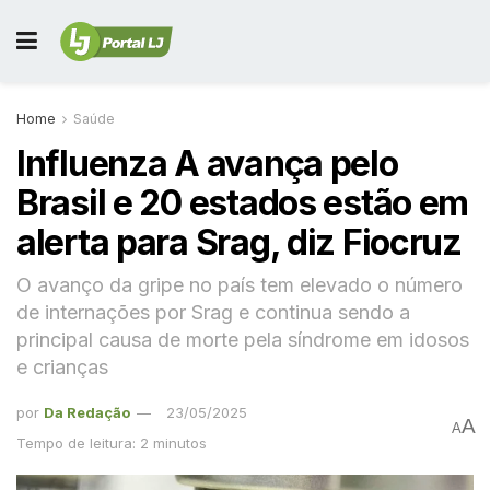
Home
Saúde
Influenza A avança pelo
Brasil e 20 estados estão em
alerta para Srag, diz Fiocruz
O avanço da gripe no país tem elevado o número
de internações por Srag e continua sendo a
principal causa de morte pela síndrome em idosos
e crianças
por
Da Redação
23/05/2025
A
A
Tempo de leitura: 2 minutos