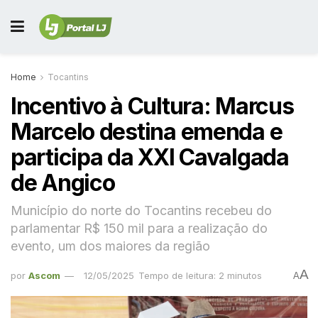
Home
Tocantins
Incentivo à Cultura: Marcus
Marcelo destina emenda e
participa da XXI Cavalgada
de Angico
Município do norte do Tocantins recebeu do
parlamentar R$ 150 mil para a realização do
evento, um dos maiores da região
A
por
Ascom
12/05/2025
Tempo de leitura: 2 minutos
A