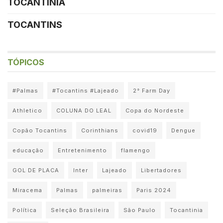
TOCANTINIA
TOCANTINS
TÓPICOS
#Palmas
#Tocantins #Lajeado
2° Farm Day
Athletico
COLUNA DO LEAL
Copa do Nordeste
Copão Tocantins
Corinthians
covid19
Dengue
educação
Entretenimento
flamengo
GOL DE PLACA
Inter
Lajeado
Libertadores
Miracema
Palmas
palmeiras
Paris 2024
Política
Seleção Brasileira
São Paulo
Tocantinia