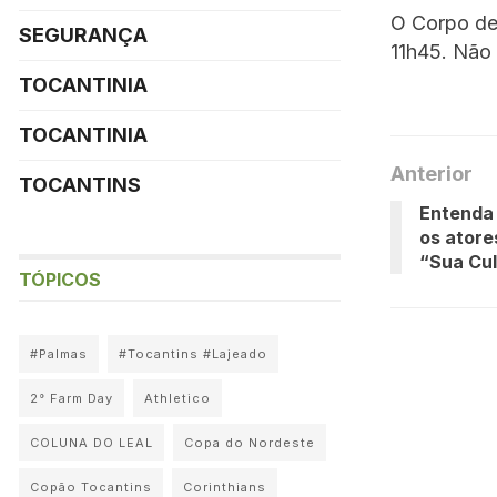
O Corpo de 
SEGURANÇA
11h45. Não 
TOCANTINIA
TOCANTINIA
Anterior
TOCANTINS
Entenda
os atore
“Sua Cu
TÓPICOS
#Palmas
#Tocantins #Lajeado
2° Farm Day
Athletico
COLUNA DO LEAL
Copa do Nordeste
Copão Tocantins
Corinthians