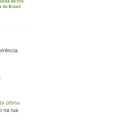
onda de frio
 do Brasil
rrência.
a
a última
o na rua