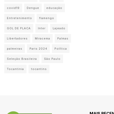
covid19
Dengue
educação
Entretenimento
flamengo
GOL DE PLACA
Inter
Lajeado
Libertadores
Miracema
Palmas
palmeiras
Paris 2024
Política
Seleção Brasileira
São Paulo
Tocantinia
tocantins
MAIS RECE