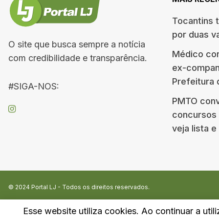
Tocantins 
por duas v
O site que busca sempre a notícia
Médico co
com credibilidade e transparência.
ex-companh
Prefeitura
#SIGA-NOS:
PMTO conv
concursos d
veja lista 
© 2024
Portal LJ
- Todos os direitos reservados.
Esse website utiliza cookies. Ao continuar a util