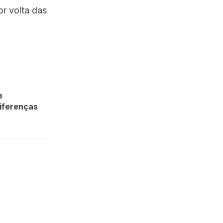
or volta das
e
iferenças