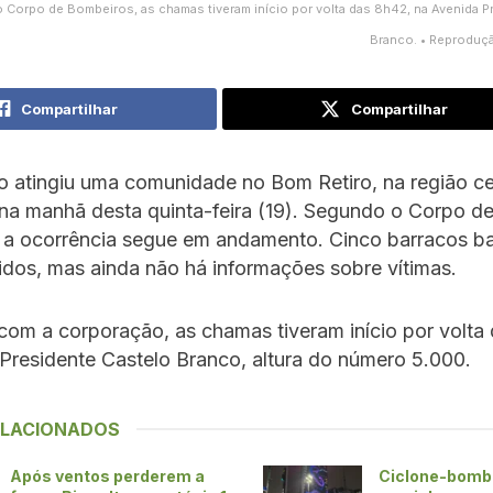
Corpo de Bombeiros, as chamas tiveram início por volta das 8h42, na Avenida P
Branco. • Reproduç
Compartilhar
Compartilhar
 atingiu uma comunidade no Bom Retiro, na região ce
na manhã desta quinta-feira (19). Segundo o Corpo d
 a ocorrência segue em andamento. Cinco barracos b
idos, mas ainda não há informações sobre vítimas.
om a corporação, as chamas tiveram início por volta
Presidente Castelo Branco, altura do número 5.000.
ELACIONADOS
Após ventos perderem a
Ciclone-bomb