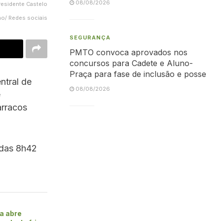
08/08/2026
residente Castelo
ão/ Redes sociais
SEGURANÇA
PMTO convoca aprovados nos
concursos para Cadete e Aluno-
Praça para fase de inclusão e posse
ntral de
08/08/2026
e
arracos
 das 8h42
a abre