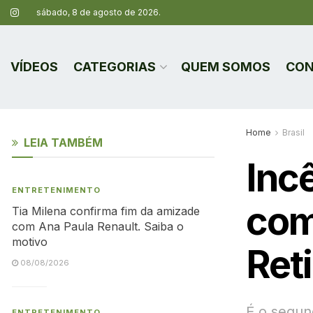
sábado, 8 de agosto de 2026.
VÍDEOS
CATEGORIAS
QUEM SOMOS
CON
Home
Brasil
LEIA TAMBÉM
Inc
ENTRETENIMENTO
com
Tia Milena confirma fim da amizade
com Ana Paula Renault. Saiba o
motivo
Ret
08/08/2026
É o segun
ENTRETENIMENTO