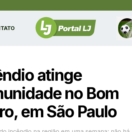
TATO
êndio atinge
unidade no Bom
iro, em São Paulo
do incêndio na região em uma semana; não há