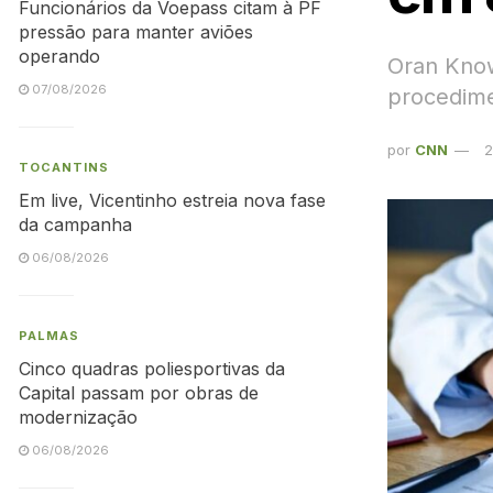
Funcionários da Voepass citam à PF
pressão para manter aviões
operando
Oran Know
07/08/2026
procedime
por
CNN
2
TOCANTINS
Em live, Vicentinho estreia nova fase
da campanha
06/08/2026
PALMAS
Cinco quadras poliesportivas da
Capital passam por obras de
modernização
06/08/2026