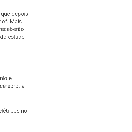
 que depois
do”. Mais
 receberão
 do estudo
nio e
cérebro, a
létricos no