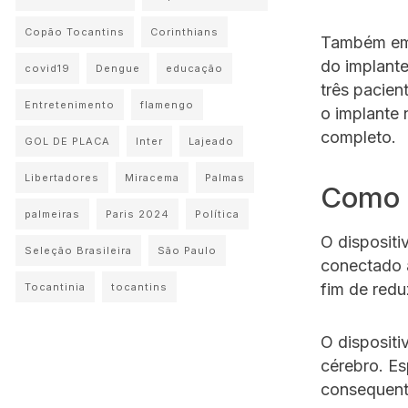
Copão Tocantins
Corinthians
Também em 
do implant
covid19
Dengue
educação
três pacie
Entretenimento
flamengo
o implante 
completo.
GOL DE PLACA
Inter
Lajeado
Libertadores
Miracema
Palmas
Como f
palmeiras
Paris 2024
Política
O dispositi
Seleção Brasileira
São Paulo
conectado a
fim de redu
Tocantinia
tocantins
O dispositi
cérebro. Es
consequent