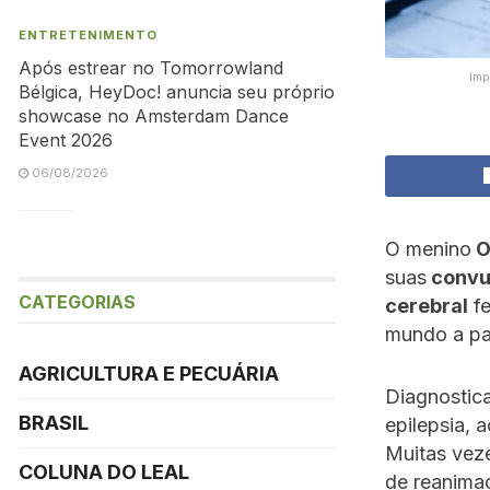
ENTRETENIMENTO
Após estrear no Tomorrowland
Imp
Bélgica, HeyDoc! anuncia seu próprio
showcase no Amsterdam Dance
Event 2026
06/08/2026
O menino
O
suas
convu
CATEGORIAS
cerebral
fe
mundo a pas
AGRICULTURA E PECUÁRIA
Diagnostic
BRASIL
epilepsia, 
Muitas veze
COLUNA DO LEAL
de reanimaç