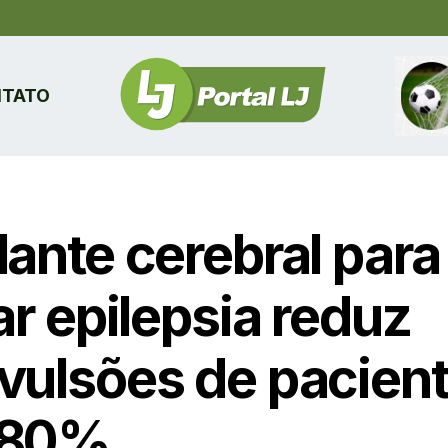
TATO
lante cerebral para
ar epilepsia reduz
vulsões de pacien
 80%