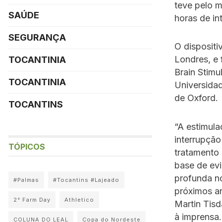
teve pelo 
SAÚDE
horas de in
SEGURANÇA
O dispositi
Londres, e 
TOCANTINIA
Brain Stimu
TOCANTINIA
Universidad
de Oxford.
TOCANTINS
“A estimul
interrupção
TÓPICOS
tratamento 
base de evi
profunda no
#Palmas
#Tocantins #Lajeado
próximos a
2° Farm Day
Athletico
Martin Tisd
à imprensa.
COLUNA DO LEAL
Copa do Nordeste