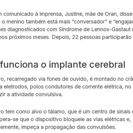
comunicado à imprensa, Justine, mãe de Oran, disse
e o menino também está mais “conversador” e “engaja
ntes diagnosticados com Síndrome de Lennox-Gastaut
nos próximos meses. Depois, 22 pessoas participarão
unciona o implante cerebral
vo, recarregado via fones de ouvido, é montado no crâ
 eletrodos, polos condutores de corrente elétrica, no 
zir a atividade convulsiva.
vo tem como alvo o tálamo, que é um centro de sinais e
pera-se que o dispositivo bloqueie as vias elétricas e,
emente, impeça a propagação das convulsões.