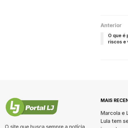
Anterior
O que é 
riscos e
MAIS RECE
Marcola e 
Lula tem s
O site que busca sempre a notícia