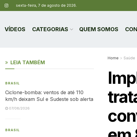
sexta-feira, 7 de agosto de 2026.
VÍDEOS
CATEGORIAS
QUEM SOMOS
CON
Home
Saúde
LEIA TAMBÉM
Imp
BRASIL
trat
Ciclone-bomba: ventos de até 110
km/h deixam Sul e Sudeste sob alerta
con
07/08/2026
em
BRASIL