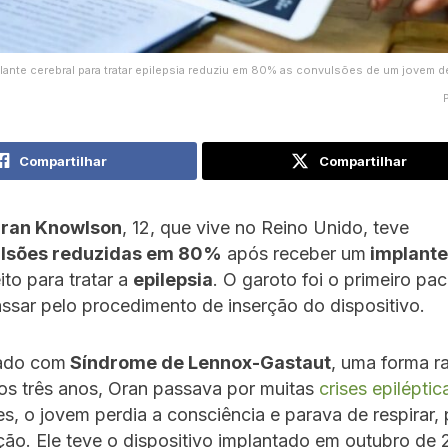
lante cerebral para tratar epilepsia reduziu em 80% as convulsões de um jovem d
Compartilhar
Compartilhar
ran Knowlson
, 12, que vive no Reino Unido, teve
lsões reduzidas em 80%
após receber um
implante
ito para tratar a
epilepsia
. O garoto foi o primeiro pa
sar pelo procedimento de inserção do dispositivo.
ado com
Síndrome de Lennox-Gastaut
, uma forma r
aos três anos, Oran passava por muitas
crises epiléptic
s, o jovem perdia a consciência e parava de respirar,
ão. Ele teve o dispositivo implantado em outubro de 