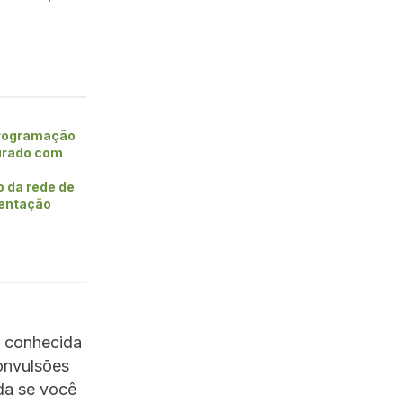
rogramação
urado com
o da rede de
entação
m conhecida
onvulsões
ada se você