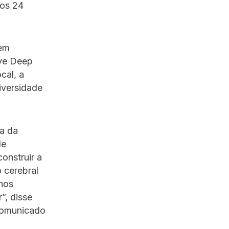
os 24
 em
ive Deep
cal, a
iversidade
a da
de
onstruir a
 cerebral
 nos
”, disse
 comunicado