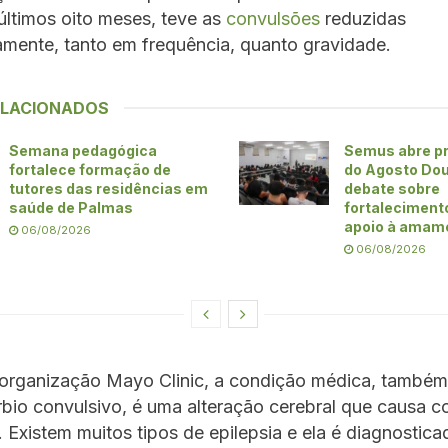
últimos oito meses, teve as
convulsões
reduzidas
vamente, tanto em frequência, quanto gravidade.
ELACIONADOS
Semana pedagógica
Semus abre p
fortalece formação de
do Agosto Do
tutores das residências em
debate sobre
saúde de Palmas
fortaleciment
apoio à amam
06/08/2026
06/08/2026
organização Mayo Clinic, a condição médica, també
bio convulsivo, é uma alteração cerebral que causa c
. Existem muitos tipos de epilepsia e ela é diagnostic