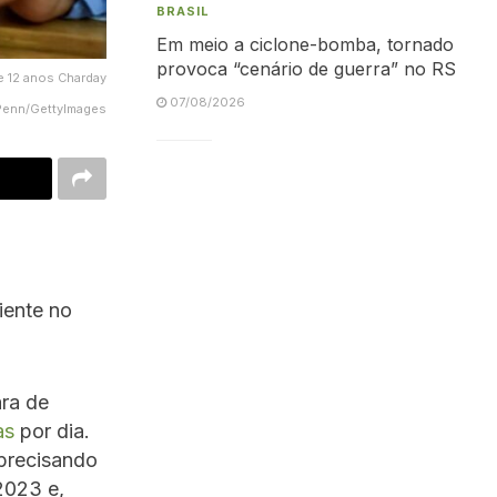
BRASIL
Em meio a ciclone-bomba, tornado
provoca “cenário de guerra” no RS
e 12 anos Charday
07/08/2026
Penn/GettyImages
ciente no
ara de
as
por dia.
 precisando
2023 e,