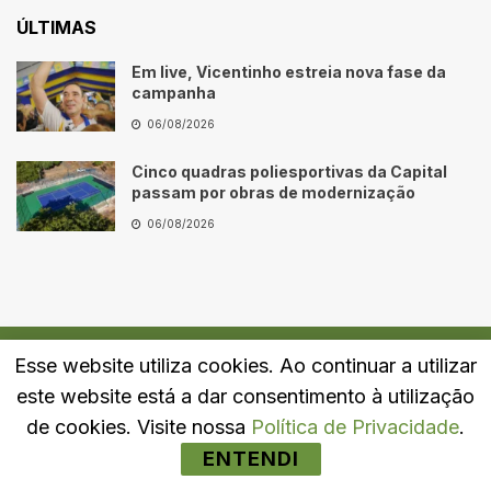
ÚLTIMAS
Em live, Vicentinho estreia nova fase da
campanha
06/08/2026
Cinco quadras poliesportivas da Capital
passam por obras de modernização
06/08/2026
Esse website utiliza cookies. Ao continuar a utilizar
Quem Somos
Fale Conosco
Política de Privacidade
este website está a dar consentimento à utilização
© 2024
Portal LJ
- Todos os direitos reservados.
de cookies. Visite nossa
Política de Privacidade
.
ENTENDI