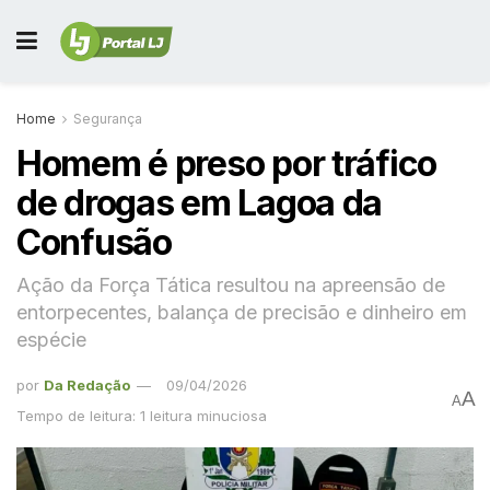
Home
Segurança
Homem é preso por tráfico
de drogas em Lagoa da
Confusão
Ação da Força Tática resultou na apreensão de
entorpecentes, balança de precisão e dinheiro em
espécie
por
Da Redação
09/04/2026
A
A
Tempo de leitura: 1 leitura minuciosa