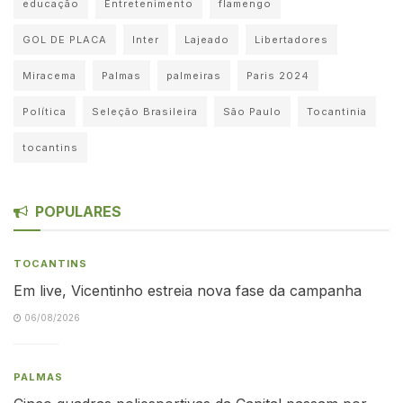
educação
Entretenimento
flamengo
GOL DE PLACA
Inter
Lajeado
Libertadores
Miracema
Palmas
palmeiras
Paris 2024
Política
Seleção Brasileira
São Paulo
Tocantinia
tocantins
POPULARES
TOCANTINS
Em live, Vicentinho estreia nova fase da campanha
06/08/2026
PALMAS