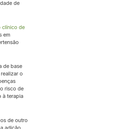
idade de
 clínico de
s em
ertensão
a de base
realizar o
doenças
o risco de
 à terapia
os de outro
 a adição