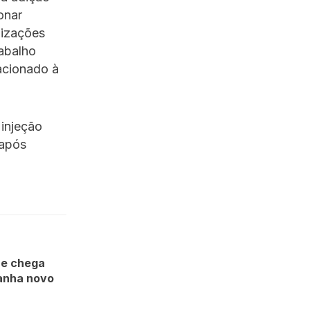
onar
lizações
abalho
lacionado à
injeção
 após
ue chega
anha novo