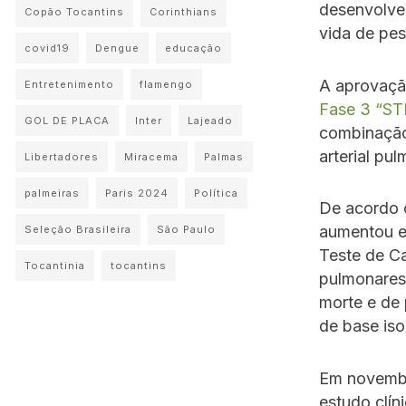
desenvolve
Copão Tocantins
Corinthians
vida de pe
covid19
Dengue
educação
A aprovaçã
Entretenimento
flamengo
Fase 3 “S
GOL DE PLACA
Inter
Lajeado
combinação
arterial pul
Libertadores
Miracema
Palmas
palmeiras
Paris 2024
Política
De acordo 
aumentou em
Seleção Brasileira
São Paulo
Teste de Ca
Tocantinia
tocantins
pulmonare
morte e de
de base iso
Em novembr
estudo clín