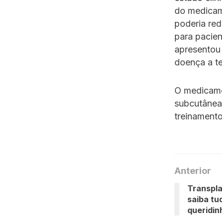
do medicame
poderia red
para pacie
apresentou 
doença a t
O medicame
subcutânea 
treinament
Anterior
Transpla
saiba tu
queridin