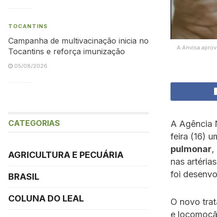
TOCANTINS
Campanha de multivacinação inicia no
A Anvisa aprov
Tocantins e reforça imunização
05/08/2026
CATEGORIAS
A Agência N
feira (16) 
pulmonar
,
AGRICULTURA E PECUÁRIA
nas artéria
foi desenv
BRASIL
COLUNA DO LEAL
O novo tra
e locomoção