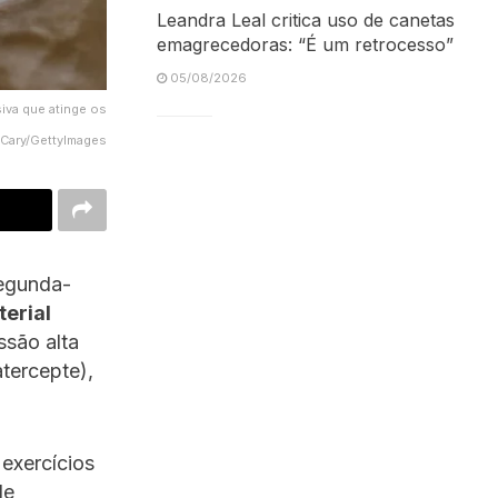
Leandra Leal critica uso de canetas
emagrecedoras: “É um retrocesso”
05/08/2026
iva que atinge os
 Cary/GettyImages
segunda-
terial
ssão alta
tercepte),
exercícios
de