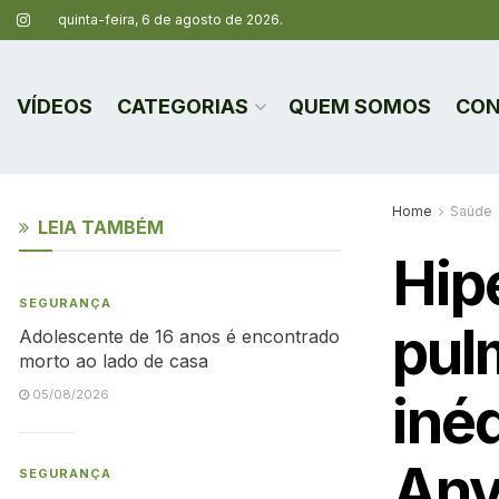
quinta-feira, 6 de agosto de 2026.
VÍDEOS
CATEGORIAS
QUEM SOMOS
CON
Home
Saúde
LEIA TAMBÉM
Hipe
SEGURANÇA
pul
Adolescente de 16 anos é encontrado
morto ao lado de casa
iné
05/08/2026
Anv
SEGURANÇA