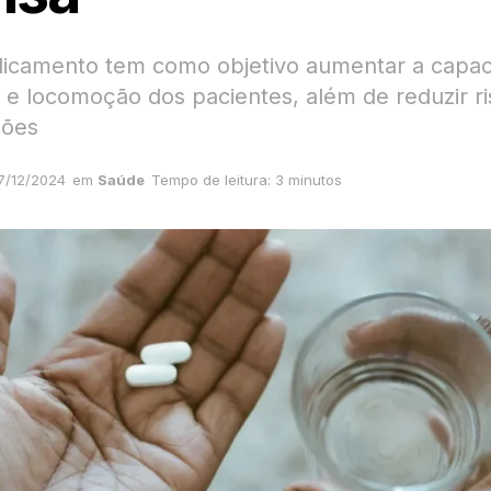
camento tem como objetivo aumentar a capac
s e locomoção dos pacientes, além de reduzir r
ções
7/12/2024
em
Saúde
Tempo de leitura: 3 minutos