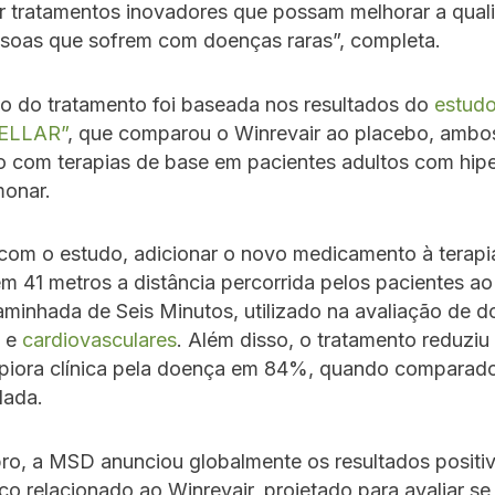
r tratamentos inovadores que possam melhorar a qual
ssoas que sofrem com doenças raras”, completa.
o do tratamento foi baseada nos resultados do
estudo
TELLAR”
, que comparou o Winrevair ao placebo, ambo
 com terapias de base em pacientes adultos com hip
monar.
com o estudo, adicionar o novo medicamento à terapi
 41 metros a distância percorrida pelos pacientes ao 
minhada de Seis Minutos, utilizado na avaliação de 
s e
cardiovasculares
. Além disso, o tratamento reduziu 
 piora clínica pela doença em 84%, quando comparado
lada.
o, a MSD anunciou globalmente os resultados positiv
ico relacionado ao Winrevair, projetado para avaliar se