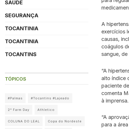
para regula
SAÚDE
medicament
SEGURANÇA
A hipertens
TOCANTINIA
exercícios 
causas, inc
TOCANTINIA
coágulos de
sangue, de
TOCANTINS
“A hiperten
alto índice
TÓPICOS
paciente de
comenta Má
#Palmas
#Tocantins #Lajeado
à imprensa
2° Farm Day
Athletico
“A aprovaçã
COLUNA DO LEAL
Copa do Nordeste
para a áre