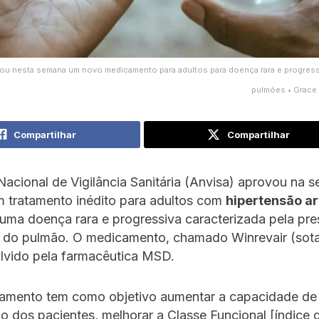
ou nesta semana um novo medicamento para adultos para doença rara e progress
pulmões • Grace
Compartilhar
Compartilhar
acional de Vigilância Sanitária (Anvisa) aprovou na 
um tratamento inédito para adultos com
hipertensão ar
 uma doença rara e progressiva caracterizada pela pre
s do pulmão. O medicamento, chamado Winrevair (sota
olvido pela farmacêutica MSD.
tamento tem como objetivo aumentar a capacidade de 
 dos pacientes, melhorar a Classe Funcional [índice 