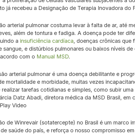
r a proliferação de células vasculares subjacentes à d
o já recebeu a Designação de Terapia Inovadora do 
ão arterial pulmonar costuma levar à falta de ar, até 
leves, além de tontura e fadiga. A doença pode ter dif
luindo a
insuficiência cardíaca
, doenças crônicas que
 sangue, e distúrbios pulmonares ou baixos níveis de
 acordo com o
Manual MSD
.
são arterial pulmonar é uma doença debilitante e prog
 de mortalidade e morbidade, muitas vezes incapacita
 realizar tarefas cotidianas e simples, como subir uma
rcia Datz Abadi, diretora médica da MSD Brasil, em
.Play Video
o de Winrevair (sotatercepte) no Brasil é um marco i
a de saúde do país, e reforça o nosso compromisso em