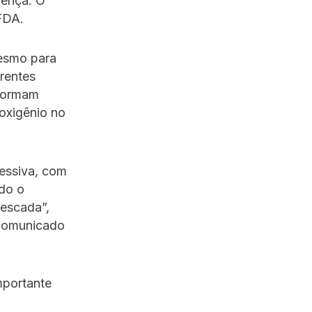
oença. O
FDA.
mesmo para
erentes
 formam
 oxigênio no
ressiva, com
ndo o
 escada”,
 comunicado
mportante