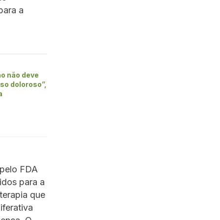
para a
o não deve
so doloroso”,
a
a pelo FDA
idos para a
terapia que
iferativa