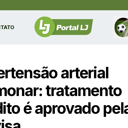
TATO
rtensão arterial
monar: tratamento
dito é aprovado pel
isa