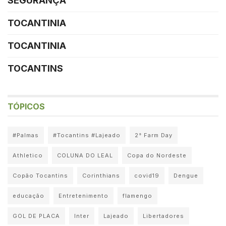
SEGURANÇA
TOCANTINIA
TOCANTINIA
TOCANTINS
TÓPICOS
#Palmas
#Tocantins #Lajeado
2° Farm Day
Athletico
COLUNA DO LEAL
Copa do Nordeste
Copão Tocantins
Corinthians
covid19
Dengue
educação
Entretenimento
flamengo
GOL DE PLACA
Inter
Lajeado
Libertadores