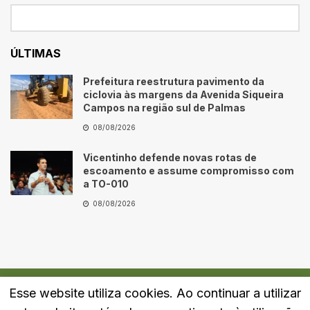
ÚLTIMAS
Prefeitura reestrutura pavimento da
ciclovia às margens da Avenida Siqueira
Campos na região sul de Palmas
08/08/2026
Vicentinho defende novas rotas de
escoamento e assume compromisso com
a TO-010
08/08/2026
Esse website utiliza cookies. Ao continuar a utilizar
Quem Somos
Fale Conosco
Política de Privacidade