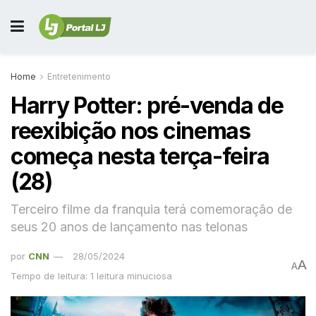
Home
Entretenimento
Harry Potter: pré-venda de
reexibição nos cinemas
começa nesta terça-feira
(28)
Terceiro filme da franquia terá comemoração de
seus 20 anos de lançamento nas telonas
por
CNN
28/05/2024
A
A
Tempo de leitura: 1 leitura minuciosa