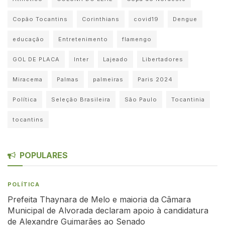
Copão Tocantins
Corinthians
covid19
Dengue
educação
Entretenimento
flamengo
GOL DE PLACA
Inter
Lajeado
Libertadores
Miracema
Palmas
palmeiras
Paris 2024
Política
Seleção Brasileira
São Paulo
Tocantinia
tocantins
POPULARES
POLÍTICA
Prefeita Thaynara de Melo e maioria da Câmara
Municipal de Alvorada declaram apoio à candidatura
de Alexandre Guimarães ao Senado