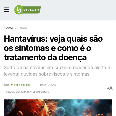
Home
Saúde
Hantavírus: veja quais são
os sintomas e como é o
tratamento da doença
Surto de hantavírus em cruzeiro reacende alerta e
levanta dúvidas sobre riscos e sintomas
por
Metrópoles
11/05/2026
A
A
Tempo de leitura: 4 minutos