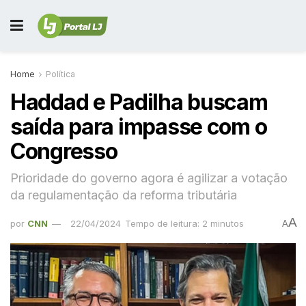
Home
Política
Haddad e Padilha buscam
saída para impasse com o
Congresso
Prioridade do governo agora é agilizar a votação
da regulamentação da reforma tributária
A
por
CNN
22/04/2024
Tempo de leitura: 2 minutos
A