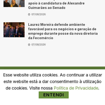
apoio à candidatura de Alexandre
Guimarães ao Senado
07/08/2026
Laurez Moreira defende ambiente
favorável para os negócios e geração de
emprego durante posse da nova diretoria
da Fecomércio
07/08/2026
Esse website utiliza cookies. Ao continuar a utilizar
Quem Somos
Fale Conosco
Política de Privacidade
este website está a dar consentimento à utilização
© 2024
Portal LJ
- Todos os direitos reservados.
de cookies. Visite nossa
Política de Privacidade
.
ENTENDI