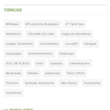
TÓPICOS
#Palmas
#Tocantins #Lajeado
2° Farm Day
Athletico
COLUNA DO LEAL
Copa do Nordeste
Copão Tocantins
Corinthians
covid19
Dengue
educação
Entretenimento
flamengo
GOL DE PLACA
Inter
Lajeado
Libertadores
Miracema
Palmas
palmeiras
Paris 2024
Política
Seleção Brasileira
São Paulo
Tocantinia
tocantins