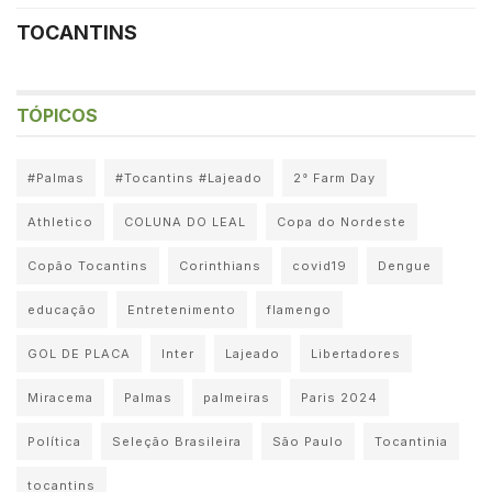
TOCANTINS
TÓPICOS
#Palmas
#Tocantins #Lajeado
2° Farm Day
Athletico
COLUNA DO LEAL
Copa do Nordeste
Copão Tocantins
Corinthians
covid19
Dengue
educação
Entretenimento
flamengo
GOL DE PLACA
Inter
Lajeado
Libertadores
Miracema
Palmas
palmeiras
Paris 2024
Política
Seleção Brasileira
São Paulo
Tocantinia
tocantins