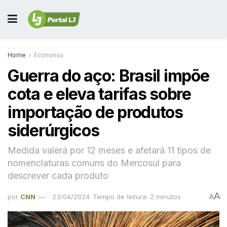
Home
Economia
Guerra do aço: Brasil impõe
cota e eleva tarifas sobre
importação de produtos
siderúrgicos
Medida valerá por 12 meses e afetará 11 tipos de
nomenclaturas comuns do Mercosul para
descrever cada produto
A
por
CNN
23/04/2024
Tempo de leitura: 2 minutos
A