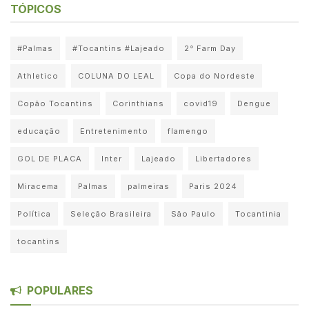
TÓPICOS
#Palmas
#Tocantins #Lajeado
2° Farm Day
Athletico
COLUNA DO LEAL
Copa do Nordeste
Copão Tocantins
Corinthians
covid19
Dengue
educação
Entretenimento
flamengo
GOL DE PLACA
Inter
Lajeado
Libertadores
Miracema
Palmas
palmeiras
Paris 2024
Política
Seleção Brasileira
São Paulo
Tocantinia
tocantins
POPULARES