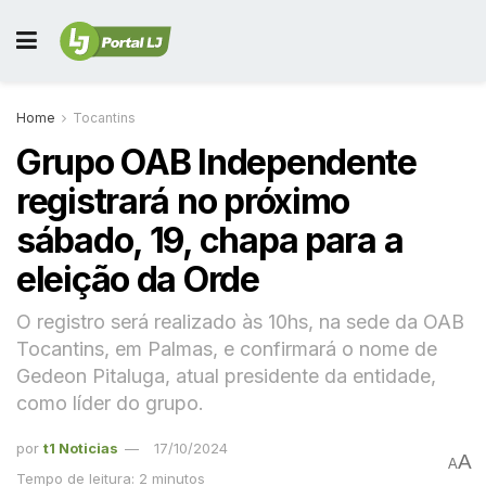
Home
Tocantins
Grupo OAB Independente
registrará no próximo
sábado, 19, chapa para a
eleição da Orde
O registro será realizado às 10hs, na sede da OAB
Tocantins, em Palmas, e confirmará o nome de
Gedeon Pitaluga, atual presidente da entidade,
como líder do grupo.
por
t1 Noticias
17/10/2024
A
A
Tempo de leitura: 2 minutos