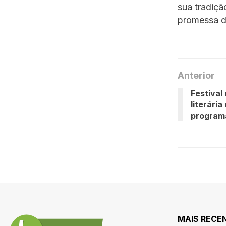
sua tradiçã
promessa d
Anterior
Festival
literári
program
MAIS RECE