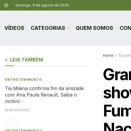
domingo, 9 de agosto de 2026.
VÍDEOS
CATEGORIAS
QUEM SOMOS
CON
Home
Tocant
LEIA TAMBÉM
Gra
ENTRETENIMENTO
sho
Tia Milena confirma fim da amizade
com Ana Paula Renault. Saiba o
motivo
Fum
08/08/2026
Naci
ENTRETENIMENTO