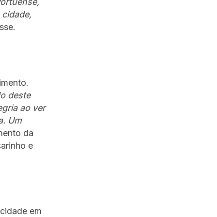
Portuense,
 cidade,
sse.
timento.
do deste
gria ao ver
ça. Um
mento da
carinho e
 cidade em