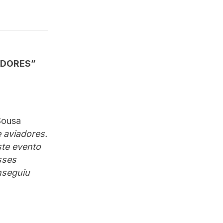
ADORES”
Sousa
 aviadores.
ste evento
sses
nseguiu