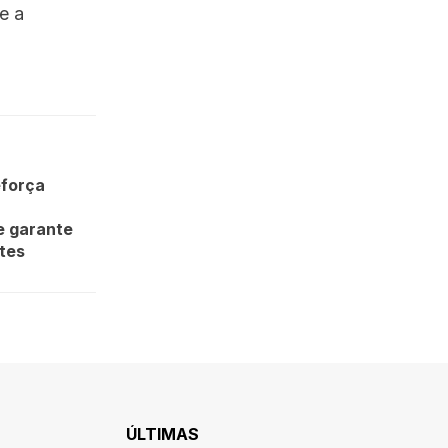
e a
eforça
e garante
ntes
ÚLTIMAS