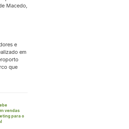
 de Macedo,
dores e
ealizado em
eroporto
arco que
cebe
em vendas
eting para o
al