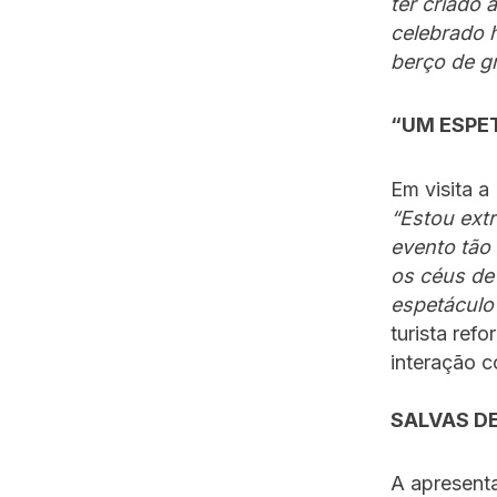
ter criado 
celebrado h
berço de gr
“UM ESPE
Em visita a
“Estou extr
evento tão
os céus de
espetáculo
turista ref
interação 
SALVAS D
A apresent