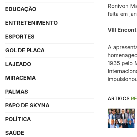
Ronivon Ma
EDUCAÇÃO
feita em ja
ENTRETENIMENTO
VIII Encon
ESPORTES
A apresent
GOL DE PLACA
homenageou
1935 pelo 
LAJEADO
Internacion
MIRACEMA
impulsionou
PALMAS
ARTIGOS
R
PAPO DE SKYNA
POLÍTICA
SAÚDE