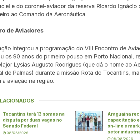
ciel e do coronel-aviador da reserva Ricardo Ignácio
neiro ao Comando da Aeronáutica.
tro de Aviadores
ação integrou a programação do VIII Encontro de Avia
 os 90 anos do primeiro pouso em Porto Nacional, r
Major Lysias Augusto Rodrigues (que dá o nome ao A
al de Palmas) durante a missão Rota do Tocantins, m
 a aviação na região.
ELACIONADOS
Tocantins terá 13 nomes na
Araguaína re
disputa por duas vagas no
capacitação 
Senado Federal
on-line e mark
setor industri
08/08/2026
08/08/2026