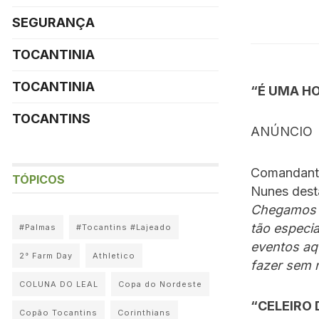
SEGURANÇA
TOCANTINIA
TOCANTINIA
“É UMA H
TOCANTINS
ANÚNCIO
Comandante
TÓPICOS
Nunes des
Chegamos e
tão especi
#Palmas
#Tocantins #Lajeado
eventos aq
2° Farm Day
Athletico
fazer sem 
COLUNA DO LEAL
Copa do Nordeste
“CELEIRO 
Copão Tocantins
Corinthians