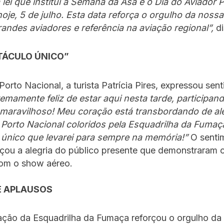
a lei que institui a Semana da Asa e o Dia do Aviador 
oje, 5 de julho. Esta data reforça o orgulho da nossa
andes aviadores e referência na aviação regional”,
di
TÁCULO ÚNICO”
 Porto Nacional, a turista Patrícia Pires, expressou sen
emamente feliz de estar aqui nesta tarde, participan
 maravilhoso! Meu coração está transbordando de ale
 Porto Nacional coloridos pela Esquadrilha da Fuma
 único que levarei para sempre na memória!”
O senti
orçou a alegria do público presente que demonstraram 
com o show aéreo.
E APLAUSOS
ação da Esquadrilha da Fumaça reforçou o orgulho da