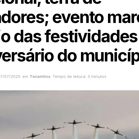
adores; evento mar
io das festividades
versário do municíp
7/07/2025
em
Tocantins
Tempo de leitura: 3 minutos