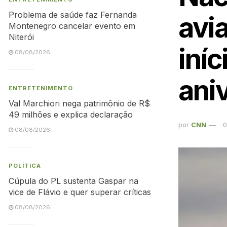
Problema de saúde faz Fernanda
avi
Montenegro cancelar evento em
Niterói
iníc
08/08/2026
ani
ENTRETENIMENTO
Val Marchiori nega patrimônio de R$
49 milhões e explica declaração
por
CNN
0
08/08/2026
POLÍTICA
Cúpula do PL sustenta Gaspar na
vice de Flávio e quer superar críticas
08/08/2026