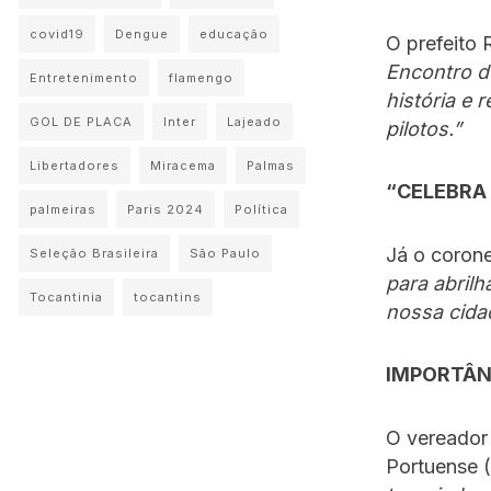
covid19
Dengue
educação
O prefeito 
Encontro d
Entretenimento
flamengo
história e 
GOL DE PLACA
Inter
Lajeado
pilotos.”
Libertadores
Miracema
Palmas
“CELEBRA
palmeiras
Paris 2024
Política
Já o coron
Seleção Brasileira
São Paulo
para abril
Tocantinia
tocantins
nossa cida
IMPORTÂN
O vereador 
Portuense (