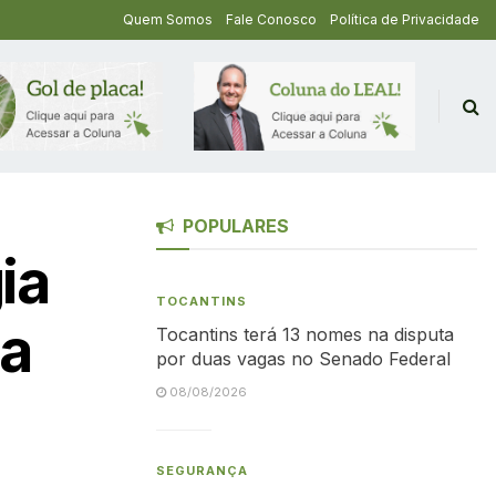
Quem Somos
Fale Conosco
Política de Privacidade
POPULARES
ia
TOCANTINS
da
Tocantins terá 13 nomes na disputa
por duas vagas no Senado Federal
08/08/2026
SEGURANÇA