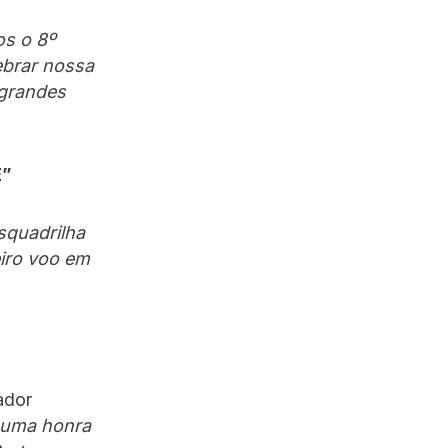
s o 8º
ebrar nossa
 grandes
E”
squadrilha
eiro voo em
ador
 uma honra