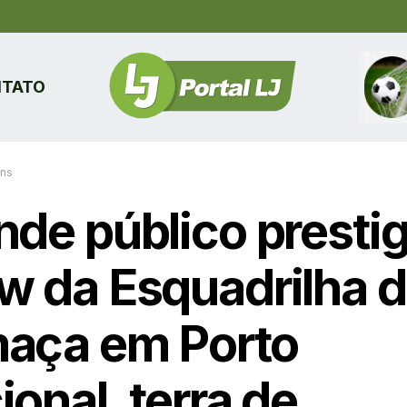
TATO
ins
nde público prestig
w da Esquadrilha 
aça em Porto
onal, terra de