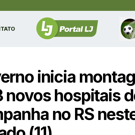
TATO
erno inicia monta
3 novos hospitais d
panha no RS nest
ado (11)