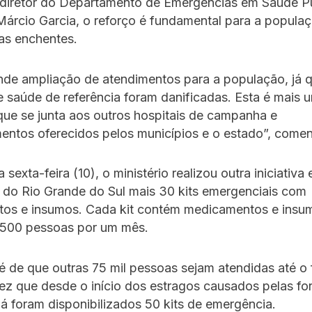
diretor do Departamento de Emergências em Saúde P
 Márcio Garcia, o reforço é fundamental para a populaç
as enchentes.
nde ampliação de atendimentos para a população, já 
 saúde de referência foram danificadas. Esta é mais 
ue se junta aos outros hospitais de campanha e
entos oferecidos pelos municípios e o estado”, comen
 sexta-feira (10), o ministério realizou outra iniciativa
 do Rio Grande do Sul mais 30 kits emergenciais com
os e insumos. Cada kit contém medicamentos e insu
1.500 pessoas por um mês.
é de que outras 75 mil pessoas sejam atendidas até o 
z que desde o início dos estragos causados pelas fo
já foram disponibilizados 50 kits de emergência.