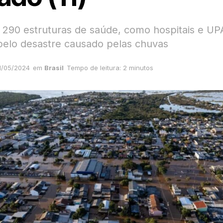
290 estruturas de saúde, como hospitais e UP
 pelo desastre causado pelas chuvas
1/05/2024
em
Brasil
Tempo de leitura: 2 minutos