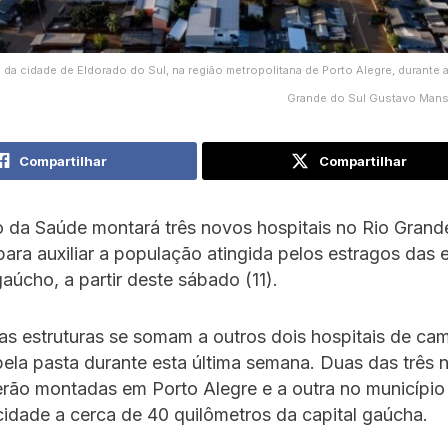
 da cidade de Eldorado do Sul, na região metropolitana de Porto Alegre, durante 
Grande do Sul Gustavo Mansur
Compartilhar
Compartilhar
o da Saúde montará três novos hospitais no Rio Grand
ra auxiliar a população atingida pelos estragos das 
aúcho, a partir deste sábado (11).
as estruturas se somam a outros dois hospitais de c
pela pasta durante esta última semana. Duas das três 
erão montadas em Porto Alegre e a outra no município
idade a cerca de 40 quilômetros da capital gaúcha.