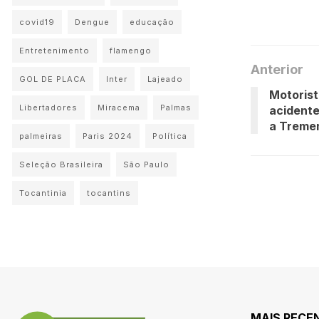
covid19
Dengue
educação
Entretenimento
flamengo
Anterior
GOL DE PLACA
Inter
Lajeado
Motorist
Libertadores
Miracema
Palmas
acident
a Treme
palmeiras
Paris 2024
Política
Seleção Brasileira
São Paulo
Tocantinia
tocantins
MAIS RECE