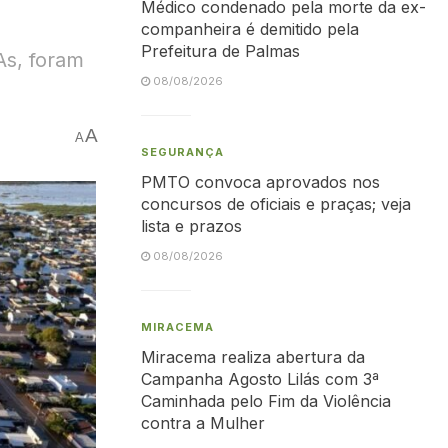
Médico condenado pela morte da ex-
companheira é demitido pela
Prefeitura de Palmas
As, foram
08/08/2026
A
A
SEGURANÇA
PMTO convoca aprovados nos
concursos de oficiais e praças; veja
lista e prazos
08/08/2026
MIRACEMA
Miracema realiza abertura da
Campanha Agosto Lilás com 3ª
Caminhada pelo Fim da Violência
contra a Mulher