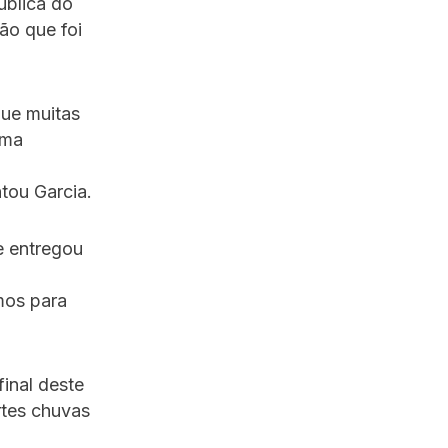
ública do
ão que foi
que muitas
uma
tou Garcia.
 e entregou
mos para
final deste
rtes chuvas