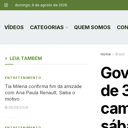
domingo, 9 de agosto de 2026.
VÍDEOS
CATEGORIAS
QUEM SOMOS
CON
Home
Brasil
LEIA TAMBÉM
Gov
ENTRETENIMENTO
de 
Tia Milena confirma fim da amizade
com Ana Paula Renault. Saiba o
motivo
cam
08/08/2026
sáb
ENTRETENIMENTO