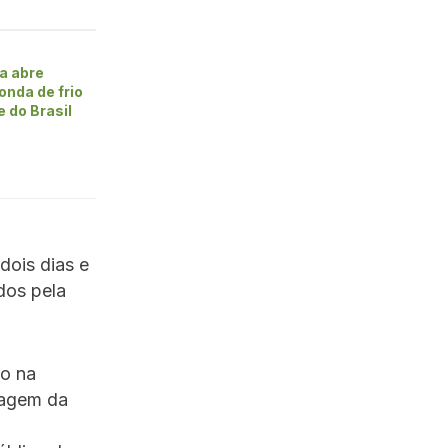
a abre
onda de frio
 do Brasil
dois dias e
dos pela
do na
tagem da