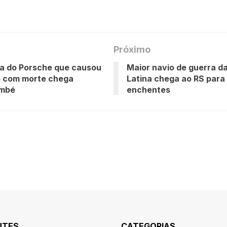
Próximo
a do Porsche que causou
Maior navio de guerra d
e com morte chega
Latina chega ao RS para 
mbé
enchentes
NTES
CATEGORIAS