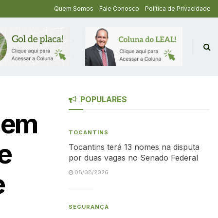
Quem Somos
Fale Conosco
Política de Privacidade
POPULARES
gem
TOCANTINS
e
Tocantins terá 13 nomes na disputa
por duas vagas no Senado Federal
e
08/08/2026
SEGURANÇA