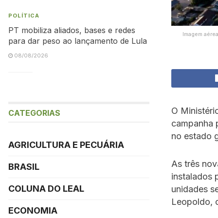
POLÍTICA
PT mobiliza aliados, bases e redes
Imagem aérea
para dar peso ao lançamento de Lula
08/08/2026
O Ministéri
CATEGORIAS
campanha pa
no estado g
AGRICULTURA E PECUÁRIA
As três nov
BRASIL
instalados 
COLUNA DO LEAL
unidades s
Leopoldo, c
ECONOMIA