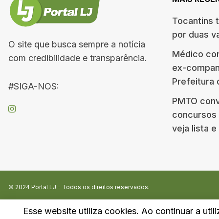
Tocantins 
por duas v
O site que busca sempre a notícia
Médico co
com credibilidade e transparência.
ex-companh
Prefeitura
#SIGA-NOS:
PMTO conv
concursos d
veja lista 
© 2024
Portal LJ
- Todos os direitos reservados.
Esse website utiliza cookies. Ao continuar a util