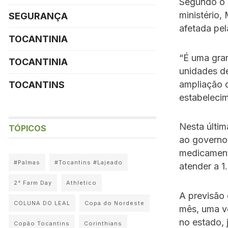
Segundo o 
ministério,
SEGURANÇA
afetada pel
TOCANTINIA
“É uma gra
TOCANTINIA
unidades de
ampliação q
TOCANTINS
estabelecim
Nesta última
TÓPICOS
ao governo
medicament
#Palmas
#Tocantins #Lajeado
atender a 
2° Farm Day
Athletico
A previsão 
COLUNA DO LEAL
Copa do Nordeste
mês, uma ve
no estado, 
Copão Tocantins
Corinthians