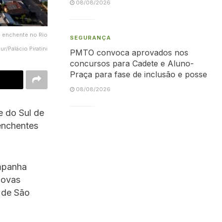
08/08/2026
a enchente no Rio
SEGURANÇA
/Palácio Piratini
PMTO convoca aprovados nos
concursos para Cadete e Aluno-
Praça para fase de inclusão e posse
08/08/2026
e do Sul de
enchentes
ampanha
novas
 de São