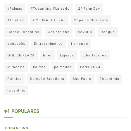
#Palmas
#Tocantins #Lajeado
2° Farm Day
Athletico
COLUNA DO LEAL
Copa do Nordeste
Copão Tocantins
Corinthians
covid19
Dengue
educação
Entretenimento
flamengo
GOL DE PLACA
Inter
Lajeado
Libertadores
Miracema
Palmas
palmeiras
Paris 2024
Política
Seleção Brasileira
São Paulo
Tocantinia
tocantins
POPULARES
TOCANTINS