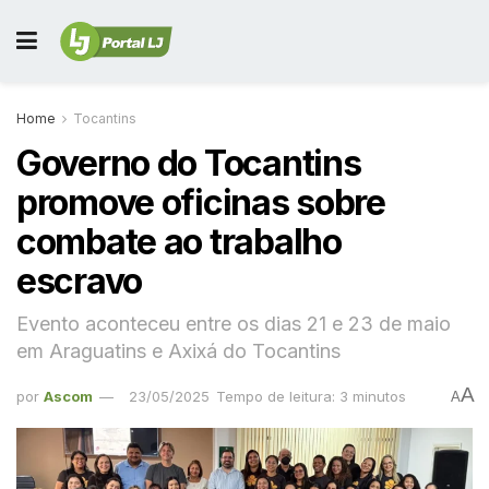
Home
Tocantins
Governo do Tocantins
promove oficinas sobre
combate ao trabalho
escravo
Evento aconteceu entre os dias 21 e 23 de maio
em Araguatins e Axixá do Tocantins
A
por
Ascom
23/05/2025
Tempo de leitura: 3 minutos
A