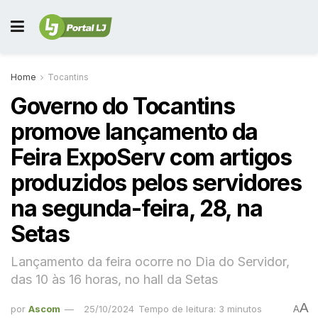
Home
Tocantins
Governo do Tocantins
promove lançamento da
Feira ExpoServ com artigos
produzidos pelos servidores
na segunda-feira, 28, na
Setas
Lançamento da feira ocorre no Dia do Servidor,
das 10 às 16 horas, no hall da Setas
A
por
Ascom
25/10/2024
Tempo de leitura: 3 minutos
A