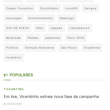
Copão Tocantins
Corinthians
covid19
Dengue
educação
Entretenimento
flamengo
GOL DE PLACA
Inter
Lajeado
Libertadores
Miracema
Palmas
palmeiras
Paris 2024
Política
Seleção Brasileira
São Paulo
Tocantinia
tocantins
POPULARES
TOCANTINS
Em live, Vicentinho estreia nova fase da campanha
06/08/2026