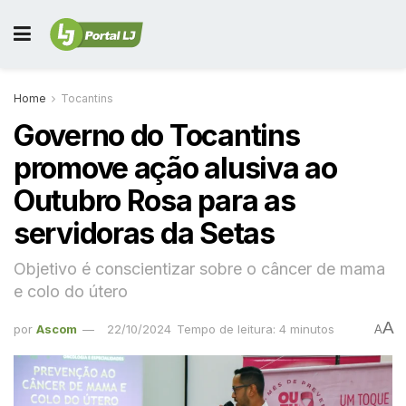
Home
Tocantins
Governo do Tocantins
promove ação alusiva ao
Outubro Rosa para as
servidoras da Setas
Objetivo é conscientizar sobre o câncer de mama
e colo do útero
A
por
Ascom
22/10/2024
Tempo de leitura: 4 minutos
A