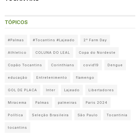
TÓPICOS
#Palmas
#Tocantins #Lajeado
2° Farm Day
Athletico
COLUNA DO LEAL
Copa do Nordeste
Copão Tocantins
Corinthians
covid19
Dengue
educação
Entretenimento
flamengo
GOL DE PLACA
Inter
Lajeado
Libertadores
Miracema
Palmas
palmeiras
Paris 2024
Política
Seleção Brasileira
São Paulo
Tocantinia
tocantins