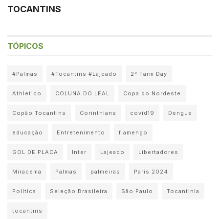
TOCANTINS
TÓPICOS
#Palmas
#Tocantins #Lajeado
2° Farm Day
Athletico
COLUNA DO LEAL
Copa do Nordeste
Copão Tocantins
Corinthians
covid19
Dengue
educação
Entretenimento
flamengo
GOL DE PLACA
Inter
Lajeado
Libertadores
Miracema
Palmas
palmeiras
Paris 2024
Política
Seleção Brasileira
São Paulo
Tocantinia
tocantins