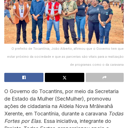
O prefeito de Tocantínia, João Alberto, afirmou que o Governo tem que
estar próximo da sociedade e que as parcerias são vitais para a realização
de programas como o da caravana
O Governo do Tocantins, por meio da Secretaria
de Estado da Mulher (SecMulher), promoveu
ações de cidadania na Aldeia Nova Mrãiwahâ
Xerente, em Tocantínia, durante a caravana
Todas
Fortes por Elas
. Essa iniciativa, integrante do