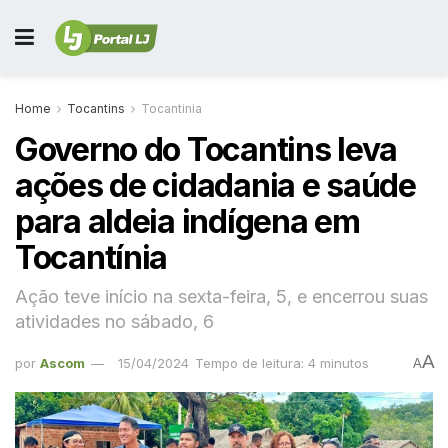
Home
Tocantins
Tocantinia
Governo do Tocantins leva
ações de cidadania e saúde
para aldeia indígena em
Tocantínia
Ação teve início na sexta-feira, 5, e encerrou suas
atividades no sábado, 6
A
por
Ascom
15/04/2024
Tempo de leitura: 4 minutos
A