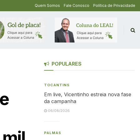
Quem Somos
Fale Conosco
Política de Privacidade
POPULARES
TOCANTINS
 e
Em live, Vicentinho estreia nova fase
da campanha
06/08/2026
 mil
PALMAS