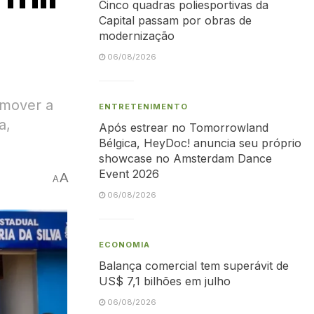
Cinco quadras poliesportivas da
Capital passam por obras de
modernização
06/08/2026
omover a
ENTRETENIMENTO
a,
Após estrear no Tomorrowland
Bélgica, HeyDoc! anuncia seu próprio
showcase no Amsterdam Dance
Event 2026
A
A
06/08/2026
ECONOMIA
Balança comercial tem superávit de
US$ 7,1 bilhões em julho
06/08/2026