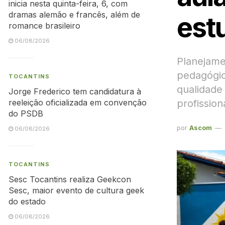
inicia nesta quinta-feira, 6, com
dramas alemão e francês, além de
est
romance brasileiro
06/08/2026
Planejame
pedagógic
TOCANTINS
qualidade
Jorge Frederico tem candidatura à
profission
reeleição oficializada em convenção
do PSDB
por
Ascom
06/08/2026
TOCANTINS
Sesc Tocantins realiza Geekcon
Sesc, maior evento de cultura geek
do estado
06/08/2026