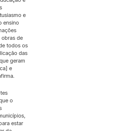
s
ntusiasmo e
o ensino
rmações
s obras de
 de todos os
licação das
 que geram
ca] e
firma.
tes
 que o
s
municípios,
para estar
ar da