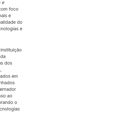
 e
 com foco
ais e
ualidade do
cnologias e
instituição
 da
as dos
,
izados em
inhados
vernador
sso ao
orando o
ecnologias