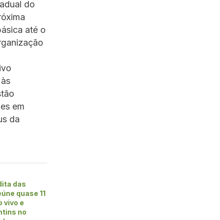
tadual do
próxima
ásica até o
rganização
ivo
 às
stão
ões em
us da
dita das
úne quase 11
 vivo e
ntins no