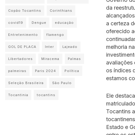
da reestrut
Copão Tocantins
Corinthians
alcançados
a certeza 
covid19
Dengue
educação
oferecido a
Entretenimento
flamengo
continuadas
melhoria na
GOL DE PLACA
Inter
Lajeado
investiment
Libertadores
Miracema
Palmas
avaliações
os índices
palmeiras
Paris 2024
Política
estamos con
Seleção Brasileira
São Paulo
Ele destac
Tocantinia
tocantins
matriculado
Tocantins 
tocantinens
Estado e Go
entre os es