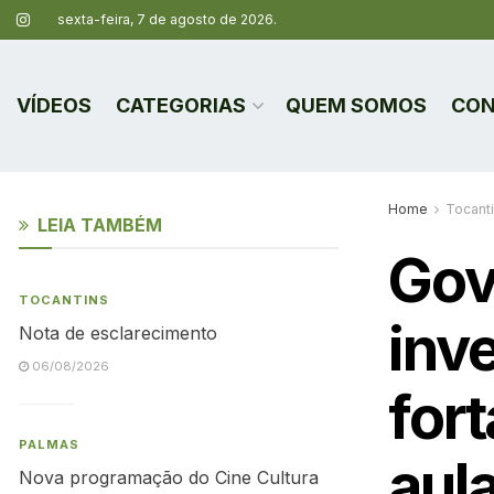
sexta-feira, 7 de agosto de 2026.
VÍDEOS
CATEGORIAS
QUEM SOMOS
CON
Home
Tocant
LEIA TAMBÉM
Gov
TOCANTINS
inv
Nota de esclarecimento
06/08/2026
fort
PALMAS
aula
Nova programação do Cine Cultura