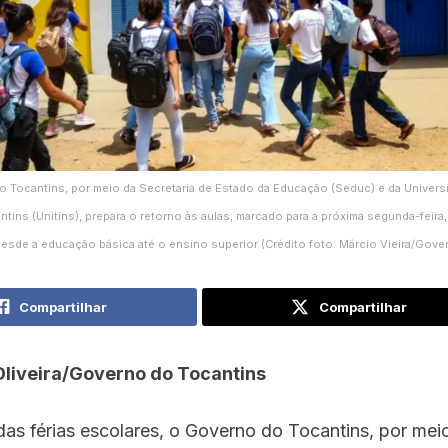
 Tocantins, por meio da Secretaria de Estado da Educação (Seduc) e da Univers
ntins (Unitins), prepara o retorno às aulas, marcado para a próxima segunda-feira
desde a educação básica até o ensino superior (Crédito foto: Márcio Vieira/Gove
Compartilhar
Compartilhar
Oliveira/Governo do Tocantins
as férias escolares, o Governo do Tocantins, por mei