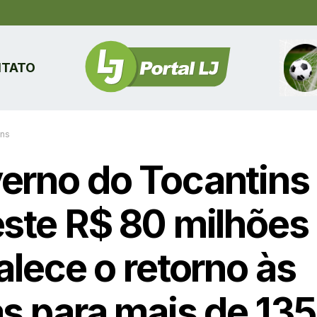
TATO
ins
erno do Tocantins
este R$ 80 milhões
alece o retorno às
s para mais de 135