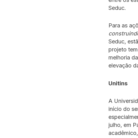
Seduc.
Para as aç
construind
Seduc, estã
projeto te
melhoria da
elevação da
Unitins
A Universid
início do s
especialme
julho, em P
acadêmico, 