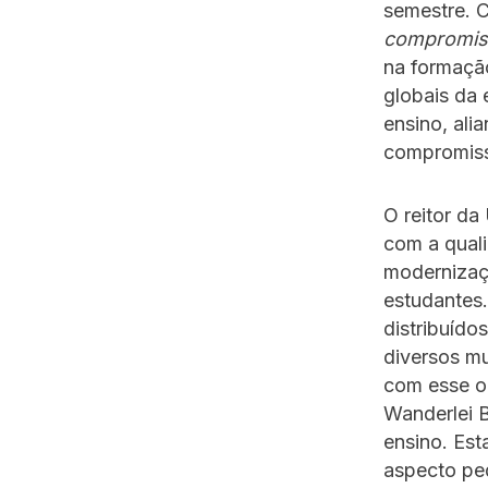
semestre. 
compromiss
na formação
globais da 
ensino, ali
compromiss
O reitor da
com a quali
modernizaç
estudantes
distribuíd
diversos mu
com esse o
Wanderlei B
ensino. Es
aspecto ped