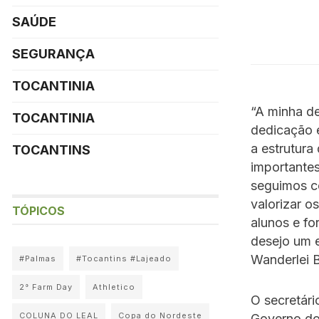
SAÚDE
SEGURANÇA
TOCANTINIA
“A minha d
TOCANTINIA
dedicação 
a estrutura
TOCANTINS
importantes
seguimos c
valorizar o
TÓPICOS
alunos e fo
desejo um e
Wanderlei 
#Palmas
#Tocantins #Lajeado
2° Farm Day
Athletico
O secretár
COLUNA DO LEAL
Copa do Nordeste
Governo do