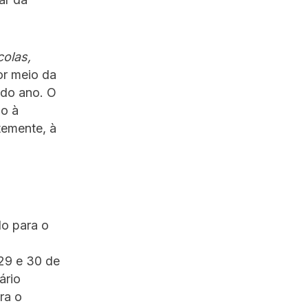
olas,
or meio da
 do ano. O
do à
temente, à
do para o
 29 e 30 de
ário
ra o