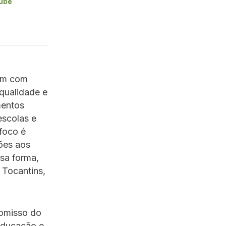
ube
uem com
qualidade e
mentos
escolas e
foco é
ções aos
ssa forma,
 Tocantins,
romisso do
educação e