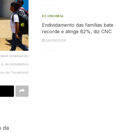
ECONOMIA
Endividamento das famílias bate
recorde e atinge 82%, diz CNC
06/08/2026
idade Estadual do
, 4, de estudantes
rno do Tocantins)
o da