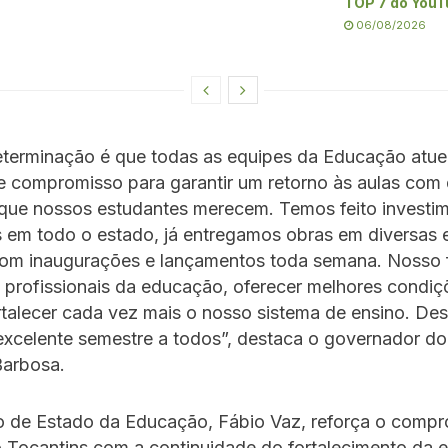
TOP 7 do YouT
06/08/2026
eterminação é que todas as equipes da Educação at
e compromisso para garantir um retorno às aulas com 
 que nossos estudantes merecem. Temos feito investi
 em todo o estado, já entregamos obras em diversas 
om inaugurações e lançamentos toda semana. Nosso 
s profissionais da educação, oferecer melhores condi
rtalecer cada vez mais o nosso sistema de ensino. De
xcelente semestre a todos”, destaca o governador do
Barbosa.
io de Estado da Educação, Fábio Vaz, reforça o comp
 Tocantins com a continuidade do fortalecimento da 