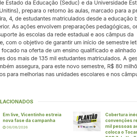
 de Estado da Educação (Seduc) e da Universidade Es
Unitins), prepara o retorno às aulas, marcado para a 
ra, 4, de estudantes matriculados desde a educação b
erior. As ações envolvem preparações pedagógicas, o
 suporte às escolas da rede estadual e aos câmpus da
e, com o objetivo de garantir um início de semestre let
 focado na oferta de um ensino qualificado e alinhado
s dos mais de 135 mil estudantes matriculados. A ge
ambém assegura, para este novo semestre, R$ 80 milh
os para melhorias nas unidades escolares e nos câmp
ELACIONADOS
Em live, Vicentinho estreia
Cobertura iné
nova fase da campanha
convenções re
mil pessoas ao
06/08/2026
coloca o Toca