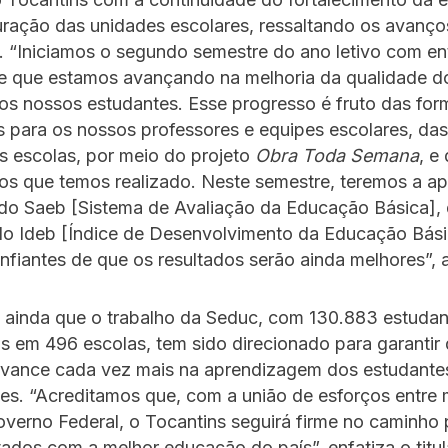
uração das unidades escolares, ressaltando os avanço
. “Iniciamos o segundo semestre do ano letivo com e
de que estamos avançando na melhoria da qualidade d
os nossos estudantes. Esse progresso é fruto das fo
 para os nossos professores e equipes escolares, da
s escolas, por meio do projeto
Obra Toda Semana
, e
os que temos realizado. Neste semestre, teremos a ap
 do Saeb [Sistema de Avaliação da Educação Básica],
 do Ideb [Índice de Desenvolvimento da Educação Bási
fiantes de que os resultados serão ainda melhores”, a
a ainda que o trabalho da Seduc, com 130.883 estudan
s em 496 escolas, tem sido direcionado para garantir
avance cada vez mais na aprendizagem dos estudante
es. “Acreditamos que, com a união de esforços entre 
verno Federal, o Tocantins seguirá firme no caminho 
tados com a melhor educação do país”, enfatiza o titul