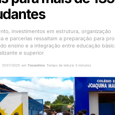
udantes
nto, investimentos em estrutura, organização
a e parcerias ressaltam a preparação para pr
 do ensino e a integração entre educação básic
alizante e superior
31/07/2025
em
Tocantins
Tempo de leitura: 5 minutos