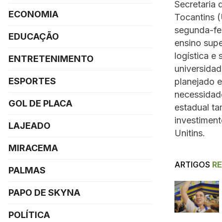
Secretaria
ECONOMIA
Tocantins (
segunda-fei
EDUCAÇÃO
ensino sup
logística e
ENTRETENIMENTO
universidad
ESPORTES
planejado e
necessidade
GOL DE PLACA
estadual t
investiment
LAJEADO
Unitins.
MIRACEMA
ARTIGOS
R
PALMAS
PAPO DE SKYNA
POLÍTICA