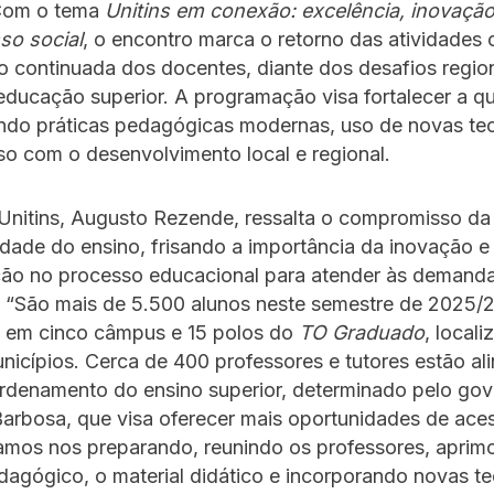
Com o tema
Unitins em conexão: excelência, inovação
o social
, o encontro marca o retorno das atividades
 continuada dos docentes, diante dos desafios region
educação superior. A programação visa fortalecer a q
ando práticas pedagógicas modernas, uso de novas te
o com o desenvolvimento local e regional.
 Unitins, Augusto Rezende, ressalta o compromisso da 
dade do ensino, frisando a importância da inovação e
ão no processo educacional para atender às demand
. “São mais de 5.500 alunos neste semestre de 2025/2
os em cinco câmpus e 15 polos do
TO Graduado
, local
nicípios. Cerca de 400 professores e tutores estão al
rdenamento do ensino superior, determinado pelo go
arbosa, que visa oferecer mais oportunidades de ace
tamos nos preparando, reunindo os professores, aprim
agógico, o material didático e incorporando novas t