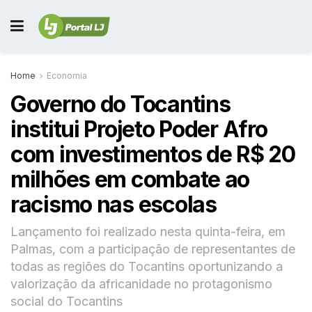
Home
Economia
Governo do Tocantins
institui Projeto Poder Afro
com investimentos de R$ 20
milhões em combate ao
racismo nas escolas
Lançamento foi realizado nesta quinta-feira, em
Palmas, com a participação de representantes de
todas as regiões do Tocantins oportunizando a
valorização da africanidade no protagonismo
social do Tocantins