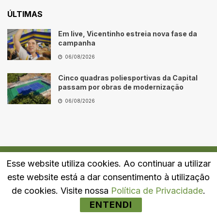
ÚLTIMAS
Em live, Vicentinho estreia nova fase da
campanha
06/08/2026
Cinco quadras poliesportivas da Capital
passam por obras de modernização
06/08/2026
Esse website utiliza cookies. Ao continuar a utilizar
Quem Somos
Fale Conosco
Política de Privacidade
este website está a dar consentimento à utilização
© 2024
Portal LJ
- Todos os direitos reservados.
de cookies. Visite nossa
Política de Privacidade
.
ENTENDI