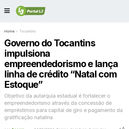
Home
Tocantins
Governo do Tocantins
impulsiona
empreendedorismo e lança
linha de crédito “Natal com
Estoque”
Objetivo da autarquia estadual é fortalecer o
empreendedorismo através da concessão de
empréstimos para capital de giro e pagamento da
gratificação natalina
A