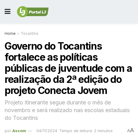
Home
Tocantins
Governo do Tocantins
fortalece as políticas
públicas de juventude com a
realização da 2ª edição do
projeto Conecta Jovem
Projeto itinerante segue durante o mês de
novembro e será realizado nas escolas estaduais
do Tocantins
A
por
Ascom
04/11/2024
Tempo de leitura: 2 minutos
A