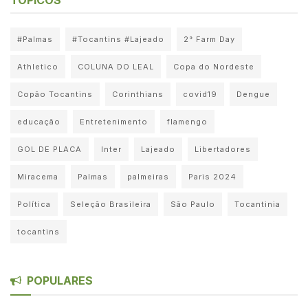
#Palmas
#Tocantins #Lajeado
2° Farm Day
Athletico
COLUNA DO LEAL
Copa do Nordeste
Copão Tocantins
Corinthians
covid19
Dengue
educação
Entretenimento
flamengo
GOL DE PLACA
Inter
Lajeado
Libertadores
Miracema
Palmas
palmeiras
Paris 2024
Política
Seleção Brasileira
São Paulo
Tocantinia
tocantins
POPULARES