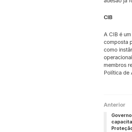
adesão já f
CIB
A CIB é um 
composta p
como instâ
operacionai
membros rep
Política de 
Anterior
Governo
capacita
Proteção