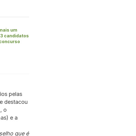
 mais um
23 candidatos
 concurso
ios pelas
 e destacou
, o
as) e a
selho que é