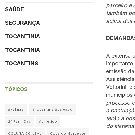
parceiro e 
SAÚDE
também pos
acima dos 
SEGURANÇA
TOCANTINIA
DEMANDA
TOCANTINIA
A extensa p
importante
TOCANTINS
emissão da 
Assistência
Voltorini, 
TÓPICOS
municípios 
processo e
a pactuaçã
#Palmas
#Tocantins #Lajeado
terão a pos
2° Farm Day
Athletico
do sistema”
COLUNA DO LEAL
Copa do Nordeste