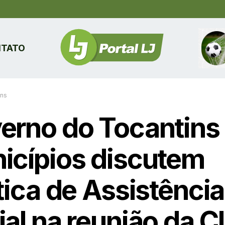
TATO
ins
erno do Tocantins
icípios discutem
tica de Assistência
ial na reunião da C