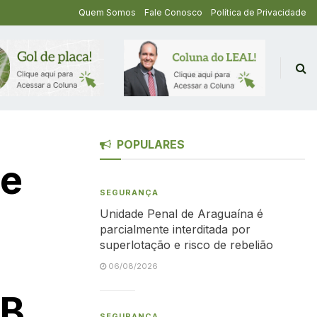
Quem Somos
Fale Conosco
Política de Privacidade
POPULARES
 e
SEGURANÇA
Unidade Penal de Araguaína é
parcialmente interditada por
superlotação e risco de rebelião
06/08/2026
IB
SEGURANÇA