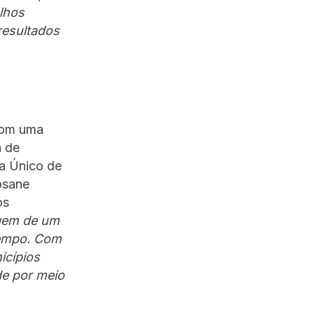
elhos
resultados
 com uma
a de
ma Único de
osane
os
gem de um
tempo. Com
icípios
de por meio