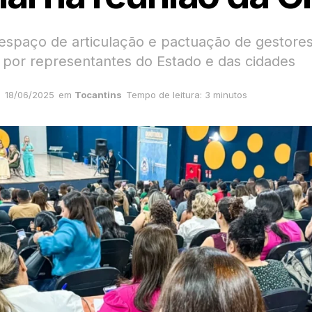
espaço de articulação e pactuação de gestore
por representantes do Estado e das cidades
18/06/2025
em
Tocantins
Tempo de leitura: 3 minutos