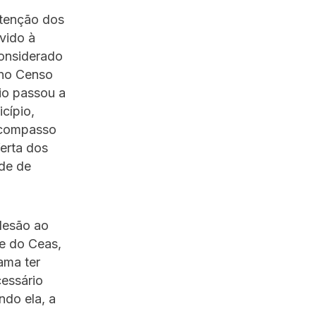
tenção dos
vido à
onsiderado
 no Censo
io passou a
icípio,
scompasso
erta dos
de de
desão ao
te do Ceas,
ama ter
cessário
ndo ela, a