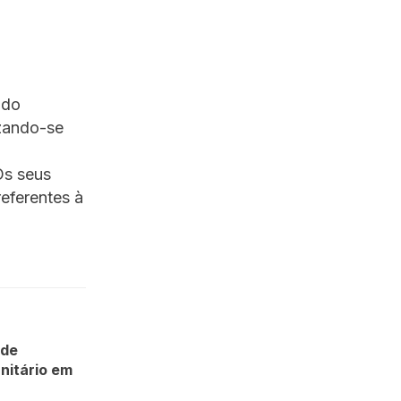
ndo
izando-se
Os seus
eferentes à
ede
nitário em