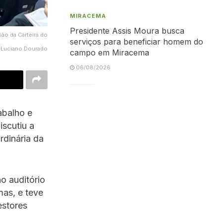
MIRACEMA
Presidente Assis Moura busca
ão da Carteira do
serviços para beneficiar homem do
– Luciano Dourado
campo em Miracema
06/08/2026
abalho e
iscutiu a
rdinária da
no auditório
mas, e teve
estores