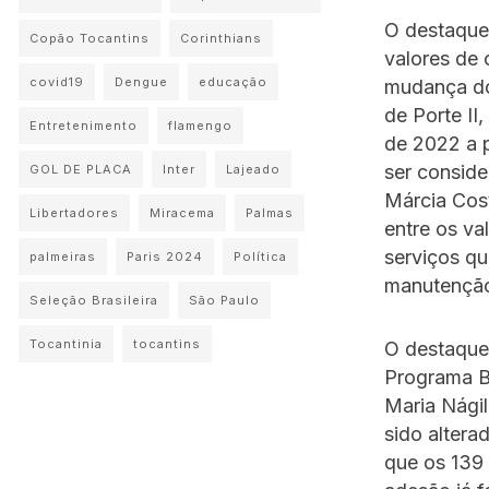
O destaque
Copão Tocantins
Corinthians
valores de 
covid19
Dengue
educação
mudança do
de Porte II
Entretenimento
flamengo
de 2022 a p
ser conside
GOL DE PLACA
Inter
Lajeado
Márcia Cos
Libertadores
Miracema
Palmas
entre os va
serviços q
palmeiras
Paris 2024
Política
manutenção
Seleção Brasileira
São Paulo
Tocantinia
tocantins
O destaque
Programa Bo
Maria Nágil
sido altera
que os 139