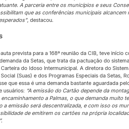
atuante. A parceria entre os municípios e seus Cons
sibilitam que as conferências municipais alcancem 
esperados”
, destacou.
S
auta prevista para a 168ª reunião da CIB, teve início
 demanda da Setas, que trata da pactuação do sistem
Carteira do Idoso Intermunicipal. A diretora do Siste
 Social (Suas) e dos Programas Especiais da Setas, R
disse que essa é uma demanda bastante aguardada pel
e usuários:
“A emissão do Cartão depende da monta
 encaminhamento a Palmas, o que demanda muito 
o a emissão será descentralizada, e com isso os mun
sibilidade de emitirem os cartões na própria localida
.