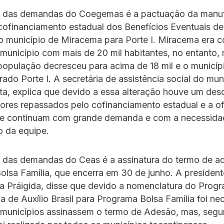
 das demandas do Coegemas é a pactuação da manu
cofinanciamento estadual dos Benefícios Eventuais de
 município de Miracema para Porte I. Miracema era c
, município com mais de 20 mil habitantes, no entanto,
opulação decresceu para acima de 18 mil e o municíp
rado Porte I. A secretária de assistência social do mun
ta, explica que devido a essa alteração houve um de
lores repassados pelo cofinanciamento estadual e a of
ue continuam com grande demanda e com a necessida
 da equipe.
 das demandas do Ceas é a assinatura do termo de a
lsa Família, que encerra em 30 de junho. A presiden
a Práigida, disse que devido a nomenclatura do Progr
da de Auxílio Brasil para Programa Bolsa Família foi ne
 municípios assinassem o termo de Adesão, mas, segu