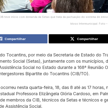
CIB teve início com demanda da Setas que trata da pactuação do sistema de emiss
Idoso Intermunicipal. Foto 
Compartilhar
Compartilhar
o Tocantins, por meio da Secretaria de Estado do Tr
ento Social (Setas), juntamente com os municípios, d
 Assistência Social no Estado durante a 168ª Reunião O
tergestores Bipartite do Tocantins (CIB/TO).
ocorreu nesta quarta-feira, 18, das 8 até as 17 horas, 
stadual Professora Elizângela Glória Cardoso, em Pal
de membros da CIB, técnicos da Setas e técnicos e g
de Assistência Social.