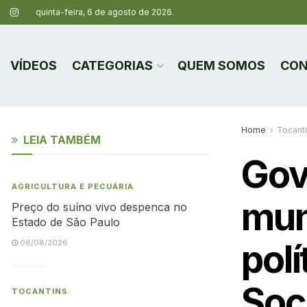
quinta-feira, 6 de agosto de 2026.
VÍDEOS
CATEGORIAS
QUEM SOMOS
CON
Home
Tocant
LEIA TAMBÉM
Gov
AGRICULTURA E PECUÁRIA
mun
Preço do suíno vivo despenca no
Estado de São Paulo
polí
06/08/2026
Soc
TOCANTINS