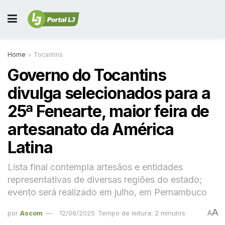
Home
Tocantins
Governo do Tocantins
divulga selecionados para a
25ª Fenearte, maior feira de
artesanato da América
Latina
Lista final contempla artesãos e entidades
representativas de diversas regiões do estado;
evento será realizado em julho, em Pernambuco
A
por
Ascom
12/06/2025
Tempo de leitura: 2 minutos
A