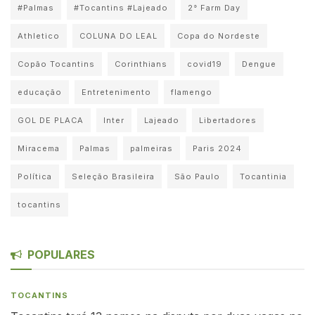
#Palmas
#Tocantins #Lajeado
2° Farm Day
Athletico
COLUNA DO LEAL
Copa do Nordeste
Copão Tocantins
Corinthians
covid19
Dengue
educação
Entretenimento
flamengo
GOL DE PLACA
Inter
Lajeado
Libertadores
Miracema
Palmas
palmeiras
Paris 2024
Política
Seleção Brasileira
São Paulo
Tocantinia
tocantins
POPULARES
TOCANTINS