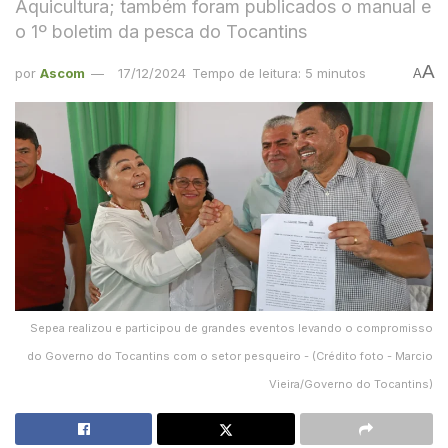
Aquicultura; também foram publicados o manual e
o 1º boletim da pesca do Tocantins
A
por
Ascom
17/12/2024
Tempo de leitura: 5 minutos
A
Sepea realizou e participou de grandes eventos levando o compromisso
do Governo do Tocantins com o setor pesqueiro - (Crédito foto - Marcio
Vieira/Governo do Tocantins)