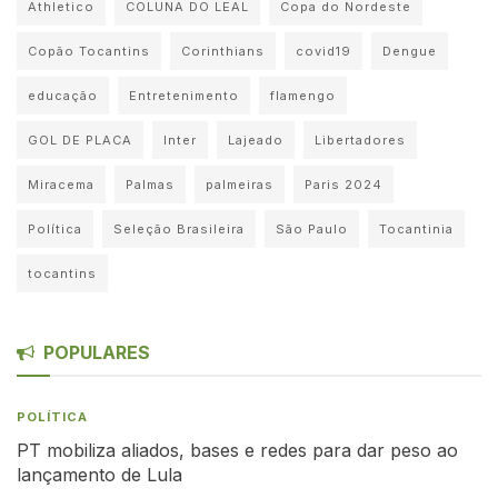
Athletico
COLUNA DO LEAL
Copa do Nordeste
Copão Tocantins
Corinthians
covid19
Dengue
educação
Entretenimento
flamengo
GOL DE PLACA
Inter
Lajeado
Libertadores
Miracema
Palmas
palmeiras
Paris 2024
Política
Seleção Brasileira
São Paulo
Tocantinia
tocantins
POPULARES
POLÍTICA
PT mobiliza aliados, bases e redes para dar peso ao
lançamento de Lula