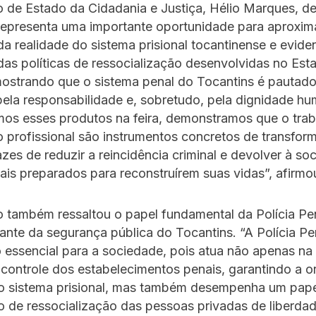
o de Estado da Cidadania e Justiça, Hélio Marques, d
representa uma importante oportunidade para aproxim
a realidade do sistema prisional tocantinense e evide
das políticas de ressocialização desenvolvidas no Est
ostrando que o sistema penal do Tocantins é pautado
 pela responsabilidade e, sobretudo, pela dignidade h
os esses produtos na feira, demonstramos que o trab
o profissional são instrumentos concretos de transfo
azes de reduzir a reincidência criminal e devolver à so
is preparados para reconstruírem suas vidas”, afirmo
o também ressaltou o papel fundamental da Polícia P
rante da segurança pública do Tocantins. “A Polícia Pe
essencial para a sociedade, pois atua não apenas na
e controle dos estabelecimentos penais, garantindo a 
no sistema prisional, mas também desempenha um pape
 de ressocialização das pessoas privadas de liberda