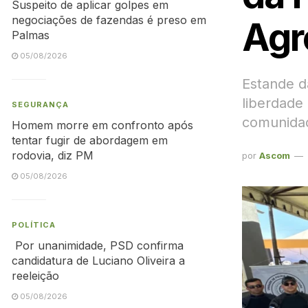
Suspeito de aplicar golpes em
negociações de fazendas é preso em
Agr
Palmas
05/08/2026
Estande d
liberdade
SEGURANÇA
comunida
Homem morre em confronto após
tentar fugir de abordagem em
rodovia, diz PM
por
Ascom
05/08/2026
POLÍTICA
Por unanimidade, PSD confirma
candidatura de Luciano Oliveira a
reeleição
05/08/2026