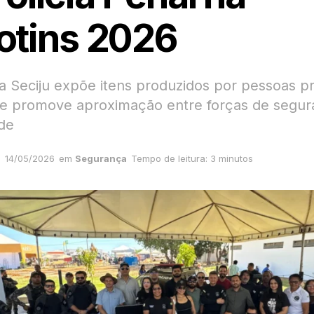
otins 2026
a Seciju expõe itens produzidos por pessoas p
 e promove aproximação entre forças de segur
de
14/05/2026
em
Segurança
Tempo de leitura: 3 minutos