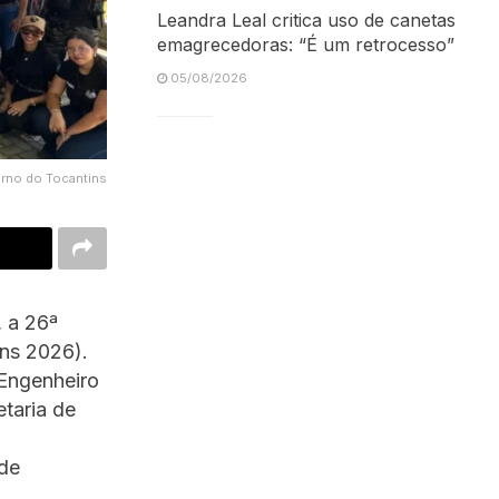
Leandra Leal critica uso de canetas
emagrecedoras: “É um retrocesso”
05/08/2026
erno do Tocantins
, a 26ª
ins 2026).
Engenheiro
taria de
 de