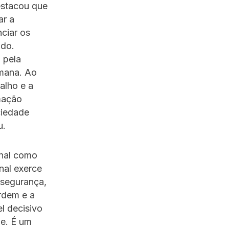
estacou que
ar a
nciar os
ado.
 pela
umana. Ao
alho e a
rmação
ciedade
u.
enal como
nal exerce
 segurança,
ordem e a
l decisivo
de. É um