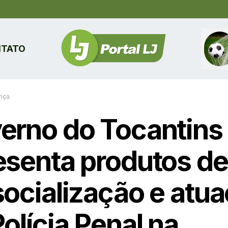
TATO
nça
erno do Tocantins
esenta produtos de
socialização e atu
olícia Penal na