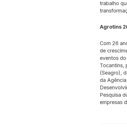
trabalho q
transformaç
Agrotins 
Com 26 anos
de crescim
eventos do 
Tocantins, 
(Seagro), d
da Agência
Desenvolvi
Pesquisa do
empresas do