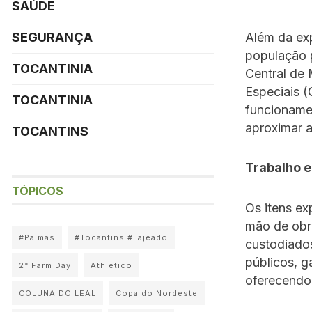
SAÚDE
Além da exp
SEGURANÇA
população 
TOCANTINIA
Central de 
Especiais 
TOCANTINIA
funcionamen
aproximar a
TOCANTINS
Trabalho e
TÓPICOS
Os itens ex
mão de obra
#Palmas
#Tocantins #Lajeado
custodiados
públicos, g
2° Farm Day
Athletico
oferecendo 
COLUNA DO LEAL
Copa do Nordeste