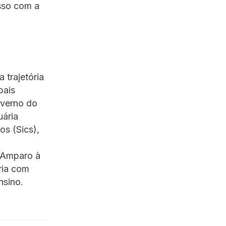
sso com a
 trajetória
pais
overno do
uária
os (Sics),
e Amparo à
ria com
nsino.