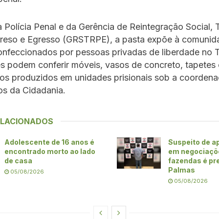
 Polícia Penal e da Gerência de Reintegração Social, 
reso e Egresso (GRSTRPE), a pasta expõe à comunid
onfeccionados por pessoas privadas de liberdade no T
es podem conferir móveis, vasos de concreto, tapetes
dos produzidos em unidades prisionais sob a coorden
os da Cidadania.
ELACIONADOS
Adolescente de 16 anos é
Suspeito de ap
encontrado morto ao lado
em negociaçõ
de casa
fazendas é pr
Palmas
05/08/2026
05/08/2026