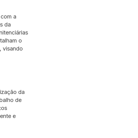
o com a
s da
itenciárias
talham o
, visando
rização da
abalho de
ços
ente e