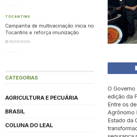
TOCANTINS
Campanha de multivacinação inicia no
Tocantins e reforça imunização
05/08/2026
CATEGORIAS
O Governo d
edição da F
AGRICULTURA E PECUÁRIA
Entre os d
BRASIL
Agrônomo M
Estado da C
COLUNA DO LEAL
transformad
segurança 