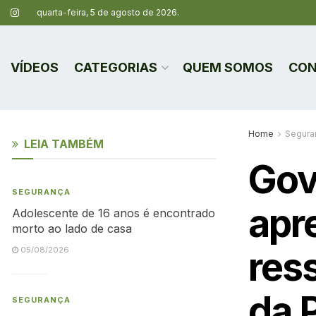
quarta-feira, 5 de agosto de 2026.
VÍDEOS
CATEGORIAS
QUEM SOMOS
CON
Home
Segura
LEIA TAMBÉM
Gov
SEGURANÇA
apr
Adolescente de 16 anos é encontrado
morto ao lado de casa
res
05/08/2026
da P
SEGURANÇA