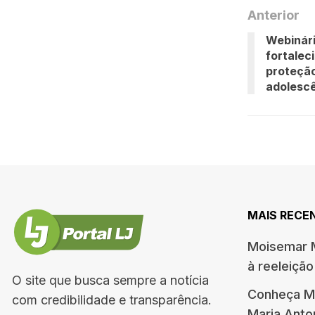
Anterior
Webinári
fortalec
proteção
adolesc
MAIS RECE
Moisemar M
à reeleiçã
O site que busca sempre a notícia
Conheça Me
com credibilidade e transparência.
Maria Ant