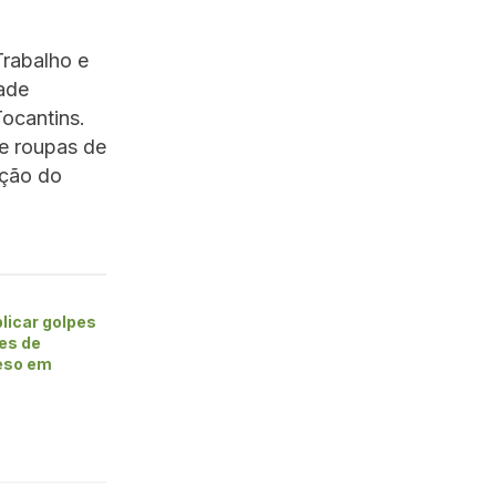
Trabalho e
ade
ocantins.
 e roupas de
ação do
licar golpes
es de
eso em