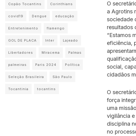
O secretári
Copão Tocantins
Corinthians
a Agrotins 
covid19
Dengue
educação
sociedade d
resultados 
Entretenimento
flamengo
“Estamos m
GOL DE PLACA
Inter
Lajeado
eficiência,
apresentarm
Libertadores
Miracema
Palmas
qualificaçã
palmeiras
Paris 2024
Política
social, cap
cidadãos ma
Seleção Brasileira
São Paulo
Tocantinia
tocantins
O secretári
força integ
uma missão 
vigilância 
disciplina 
no processo