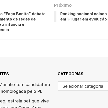
Próximo
o “Faça Bonito” debate
Ranking nacional coloca
imento de redes de
em 1º lugar em evolução
 à infância e
ência
NTES
CATEGORIAS
arinho tem candidatura
Selecionar categoria
o homologada pelo PL
g, estrela pet que vive
onieta em Quem Ama