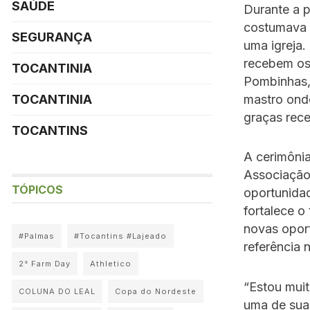
SAÚDE
Durante a p
costumava 
SEGURANÇA
uma igreja.
recebem os 
TOCANTINIA
Pombinhas, 
mastro ond
TOCANTINIA
graças rece
TOCANTINS
A cerimôni
Associação
TÓPICOS
oportunidad
fortalece o
novas opor
#Palmas
#Tocantins #Lajeado
referência
2° Farm Day
Athletico
“Estou mui
COLUNA DO LEAL
Copa do Nordeste
uma de suas