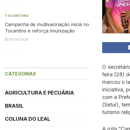
TOCANTINS
Campanha de multivacinação inicia no
Tocantins e reforça imunização
05/08/2026
O secretári
CATEGORIAS
feira (28) 
marcou o la
iniciativa,
AGRICULTURA E PECUÁRIA
com a Prefe
(Setur), te
BRASIL
turismo reli
COLUNA DO LEAL
A rota “Ca