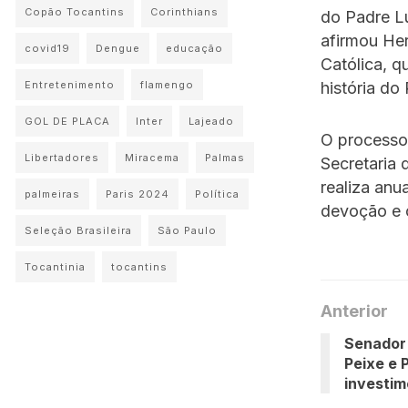
Copão Tocantins
Corinthians
do Padre Lu
afirmou He
covid19
Dengue
educação
Católica, q
história do
Entretenimento
flamengo
GOL DE PLACA
Inter
Lajeado
O processo 
Libertadores
Miracema
Palmas
Secretaria 
realiza anu
palmeiras
Paris 2024
Política
devoção e o
Seleção Brasileira
São Paulo
Tocantinia
tocantins
Anterior
Senador
Peixe e 
investim