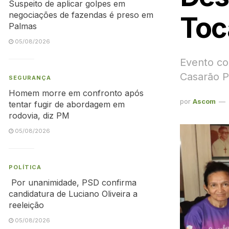
Suspeito de aplicar golpes em
negociações de fazendas é preso em
Toc
Palmas
05/08/2026
Evento co
Casarão P
SEGURANÇA
Homem morre em confronto após
por
Ascom
tentar fugir de abordagem em
rodovia, diz PM
05/08/2026
POLÍTICA
Por unanimidade, PSD confirma
candidatura de Luciano Oliveira a
reeleição
05/08/2026