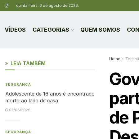
quinta-feira, 6 de agosto de 2026.
VÍDEOS
CATEGORIAS
QUEM SOMOS
CON
Home
Tocant
LEIA TAMBÉM
Gov
SEGURANÇA
par
Adolescente de 16 anos é encontrado
morto ao lado de casa
de 
05/08/2026
Des
SEGURANÇA