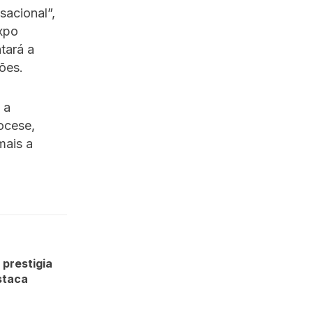
sacional”,
xpo
tará a
ões.
 a
ocese,
mais a
prestigia
staca