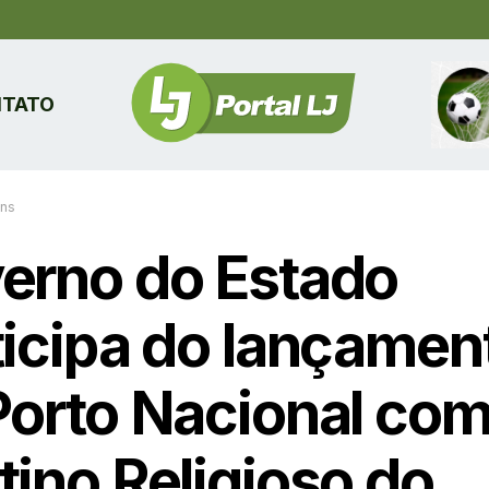
TATO
ins
erno do Estado
ticipa do lançamen
Porto Nacional co
tino Religioso do