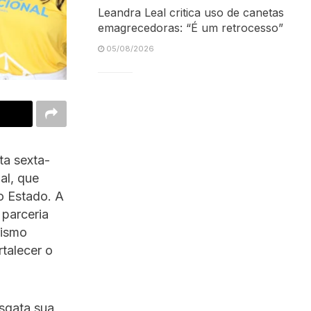
Leandra Leal critica uso de canetas
emagrecedoras: “É um retrocesso”
05/08/2026
ta sexta-
al, que
o Estado. A
 parceria
rismo
rtalecer o
sgata sua