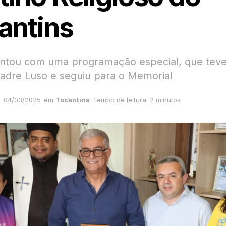
antins
ntou com uma programação especial, que teve 
adre Luso e seguiu para o Memorial
04/03/2025
em
Tocantins
Tempo de leitura: 2 minutos