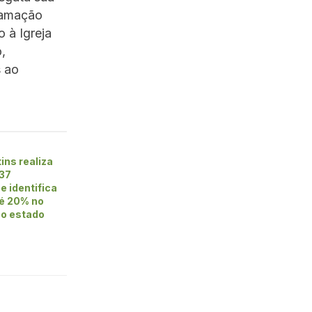
gramação
 à Igreja
,
s ao
ins realiza
37
e identifica
té 20% no
no estado