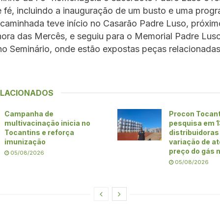
de fé, incluindo a inauguração de um busto e uma pro
 caminhada teve início no Casarão Padre Luso, próximo
ora das Mercês, e seguiu para o Memorial Padre Luso
no Seminário, onde estão expostas peças relacionada
ELACIONADOS
Campanha de
Procon Tocant
multivacinação inicia no
pesquisa em 1
Tocantins e reforça
distribuidoras 
imunização
variação de a
preço do gás 
05/08/2026
05/08/2026