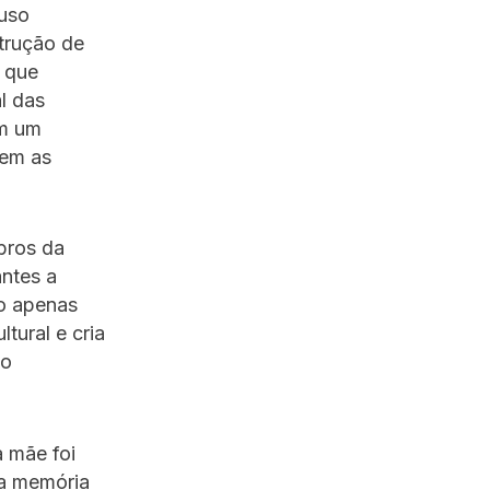
Luso
trução de
, que
l das
om um
cem as
bros da
ntes a
ão apenas
tural e cria
mo
 mãe foi
 a memória