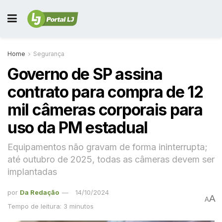
Home
Segurança
Governo de SP assina
contrato para compra de 12
mil câmeras corporais para
uso da PM estadual
Equipamentos não gravam de forma ininterrupta;
até outubro de 2025, todas as câmeras devem ser
implantadas
por
Da Redação
14/10/2024
A
A
Tempo de leitura: 3 minutos