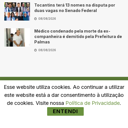
Tocantins terá 13 nomes na disputa por
duas vagas no Senado Federal
08/08/2026
Médico condenado pela morte da ex-
companheira é demitido pela Prefeitura de
Palmas
08/08/2026
Esse website utiliza cookies. Ao continuar a utilizar
Quem Somos
Fale Conosco
Política de Privacidade
este website está a dar consentimento à utilização
© 2024
Portal LJ
- Todos os direitos reservados.
de cookies. Visite nossa
Política de Privacidade
.
ENTENDI