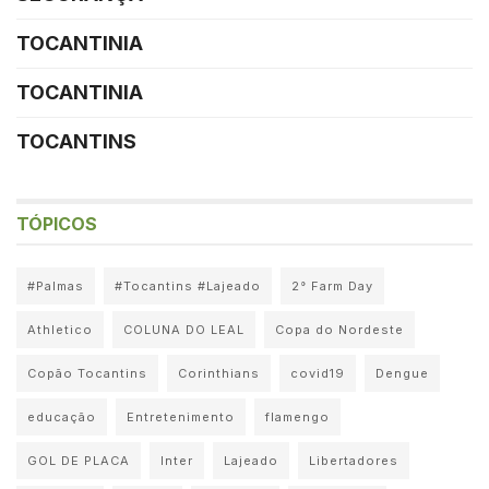
TOCANTINIA
TOCANTINIA
TOCANTINS
TÓPICOS
#Palmas
#Tocantins #Lajeado
2° Farm Day
Athletico
COLUNA DO LEAL
Copa do Nordeste
Copão Tocantins
Corinthians
covid19
Dengue
educação
Entretenimento
flamengo
GOL DE PLACA
Inter
Lajeado
Libertadores