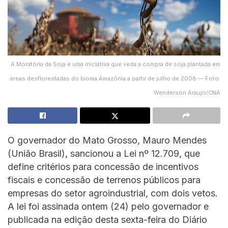
A Moratória da Soja é uma iniciativa que veda a compra de soja plantada em
áreas desflorestadas do bioma Amazônia a partir de julho de 2008 — Foto:
Wenderson Araujo/CNA
O governador do Mato Grosso, Mauro Mendes
(União Brasil), sancionou a Lei nº 12.709, que
define critérios para concessão de incentivos
fiscais e concessão de terrenos públicos para
empresas do setor agroindustrial, com dois vetos.
A lei foi assinada ontem (24) pelo governador e
publicada na edição desta sexta-feira do Diário