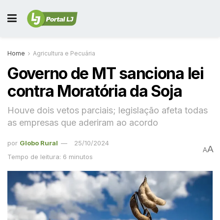
Home
Agricultura e Pecuária
Governo de MT sanciona lei
contra Moratória da Soja
Houve dois vetos parciais; legislação afeta todas
as empresas que aderiram ao acordo
por
Globo Rural
25/10/2024
A
A
Tempo de leitura: 6 minutos