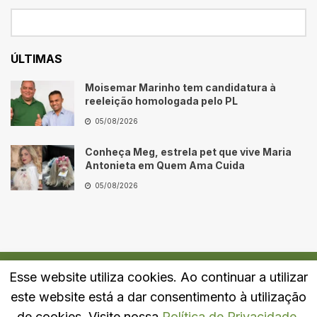
ÚLTIMAS
Moisemar Marinho tem candidatura à
reeleição homologada pelo PL
05/08/2026
Conheça Meg, estrela pet que vive Maria
Antonieta em Quem Ama Cuida
05/08/2026
Esse website utiliza cookies. Ao continuar a utilizar
Quem Somos
Fale Conosco
Política de Privacidade
este website está a dar consentimento à utilização
© 2024
Portal LJ
- Todos os direitos reservados.
de cookies. Visite nossa
Política de Privacidade
.