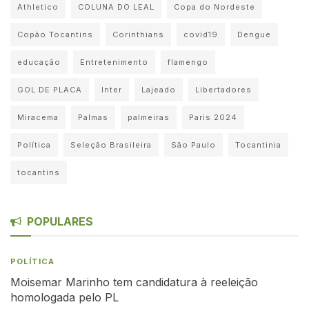
Athletico
COLUNA DO LEAL
Copa do Nordeste
Copão Tocantins
Corinthians
covid19
Dengue
educação
Entretenimento
flamengo
GOL DE PLACA
Inter
Lajeado
Libertadores
Miracema
Palmas
palmeiras
Paris 2024
Política
Seleção Brasileira
São Paulo
Tocantinia
tocantins
POPULARES
POLÍTICA
Moisemar Marinho tem candidatura à reeleição
homologada pelo PL