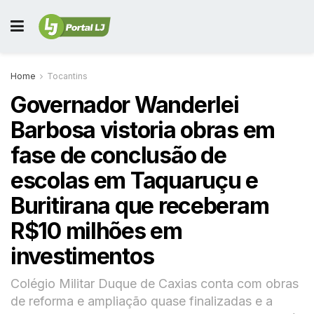
Home
Tocantins
Governador Wanderlei
Barbosa vistoria obras em
fase de conclusão de
escolas em Taquaruçu e
Buritirana que receberam
R$10 milhões em
investimentos
Colégio Militar Duque de Caxias conta com obras
de reforma e ampliação quase finalizadas e a