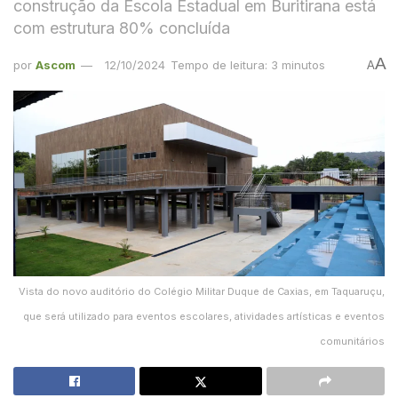
construção da Escola Estadual em Buritirana está
com estrutura 80% concluída
A
por
Ascom
12/10/2024
Tempo de leitura: 3 minutos
A
Vista do novo auditório do Colégio Militar Duque de Caxias, em Taquaruçu,
que será utilizado para eventos escolares, atividades artísticas e eventos
comunitários