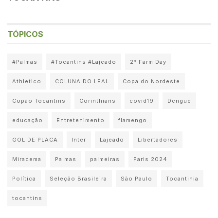
TÓPICOS
#Palmas
#Tocantins #Lajeado
2° Farm Day
Athletico
COLUNA DO LEAL
Copa do Nordeste
Copão Tocantins
Corinthians
covid19
Dengue
educação
Entretenimento
flamengo
GOL DE PLACA
Inter
Lajeado
Libertadores
Miracema
Palmas
palmeiras
Paris 2024
Política
Seleção Brasileira
São Paulo
Tocantinia
tocantins