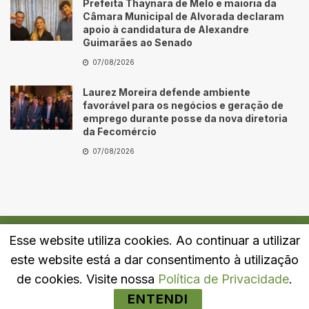
Prefeita Thaynara de Melo e maioria da
Câmara Municipal de Alvorada declaram
apoio à candidatura de Alexandre
Guimarães ao Senado
07/08/2026
Laurez Moreira defende ambiente
favorável para os negócios e geração de
emprego durante posse da nova diretoria
da Fecomércio
07/08/2026
Esse website utiliza cookies. Ao continuar a utilizar
Quem Somos
Fale Conosco
Política de Privacidade
este website está a dar consentimento à utilização
© 2024
Portal LJ
- Todos os direitos reservados.
de cookies. Visite nossa
Política de Privacidade
.
ENTENDI