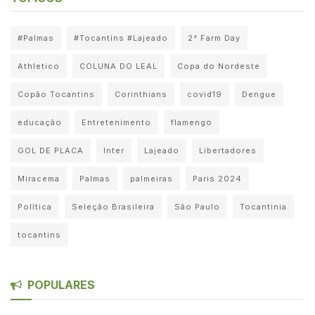
#Palmas
#Tocantins #Lajeado
2° Farm Day
Athletico
COLUNA DO LEAL
Copa do Nordeste
Copão Tocantins
Corinthians
covid19
Dengue
educação
Entretenimento
flamengo
GOL DE PLACA
Inter
Lajeado
Libertadores
Miracema
Palmas
palmeiras
Paris 2024
Política
Seleção Brasileira
São Paulo
Tocantinia
tocantins
POPULARES