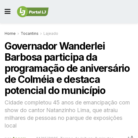
Home
Tocantins
Lajeado
Governador Wanderlei
Barbosa participa da
programação de aniversário
de Colméia e destaca
potencial do município
Cidade completou 45 anos de emancipação com
show do cantor Natanzinho Lima, que atraiu
milhares de pessoas no parque de exposições
local
A