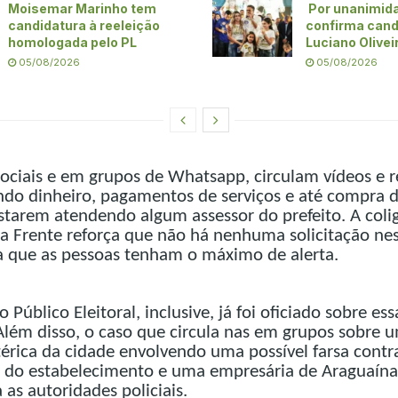
Moisemar Marinho tem
Por unanimid
candidatura à reeleição
confirma cand
homologada pelo PL
Luciano Olivei
05/08/2026
05/08/2026
ociais e em grupos de Whatsapp, circulam vídeos e r
ndo dinheiro, pagamentos de serviços e até compra d
starem atendendo algum assessor do prefeito. A coli
a Frente reforça que não há nenhuma solicitação nes
a que as pessoas tenham o máximo de alerta.
 Público Eleitoral, inclusive, já foi oficiado sobre ess
Além disso, o caso que circula nas em grupos sobre 
érica da cidade envolvendo uma possível farsa contr
a do estabelecimento e uma empresária de Araguaína
 as autoridades policiais.