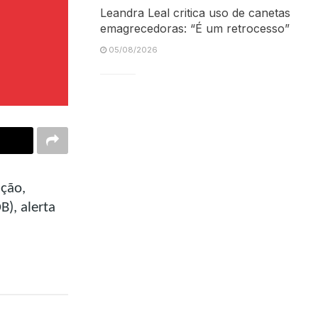
Leandra Leal critica uso de canetas
emagrecedoras: “É um retrocesso”
05/08/2026
ição,
B), alerta