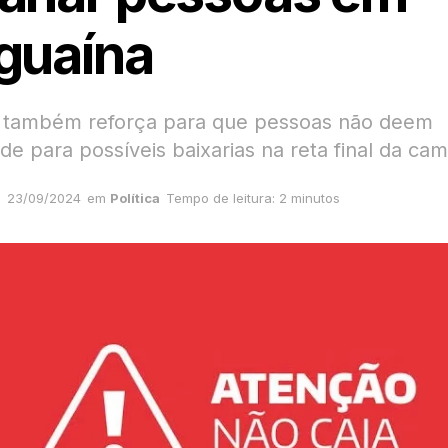
guaína
 também reforça para que pessoas não deem
ade para possíveis baixarias na reta final da c
23/09/2024
em
Política
Tempo de leitura: 2 minutos