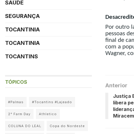
SAÚDE
SEGURANÇA
Desacredit
Por outro l
TOCANTINIA
pessoas de
final de c
TOCANTINIA
com a popu
Wagner, co
TOCANTINS
TÓPICOS
Anterior
Justiça 
libera p
#Palmas
#Tocantins #Lajeado
lideranç
2° Farm Day
Athletico
Miracem
COLUNA DO LEAL
Copa do Nordeste