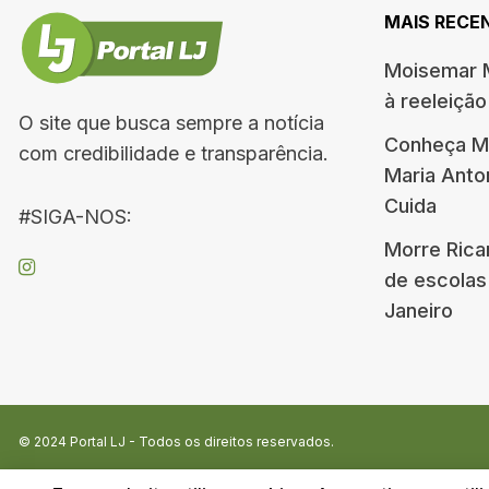
MAIS RECE
Moisemar M
à reeleiçã
O site que busca sempre a notícia
Conheça Me
com credibilidade e transparência.
Maria Ant
Cuida
#SIGA-NOS:
Morre Rica
de escolas
Janeiro
© 2024
Portal LJ
- Todos os direitos reservados.