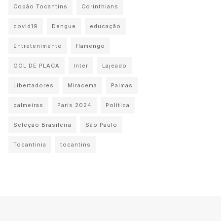
Copão Tocantins
Corinthians
covid19
Dengue
educação
Entretenimento
flamengo
GOL DE PLACA
Inter
Lajeado
Libertadores
Miracema
Palmas
palmeiras
Paris 2024
Política
Seleção Brasileira
São Paulo
Tocantinia
tocantins