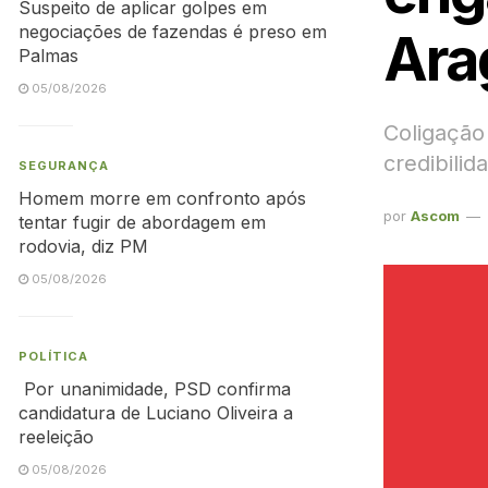
Suspeito de aplicar golpes em
negociações de fazendas é preso em
Ara
Palmas
05/08/2026
Coligação
credibilid
SEGURANÇA
Homem morre em confronto após
por
Ascom
tentar fugir de abordagem em
rodovia, diz PM
05/08/2026
POLÍTICA
Por unanimidade, PSD confirma
candidatura de Luciano Oliveira a
reeleição
05/08/2026