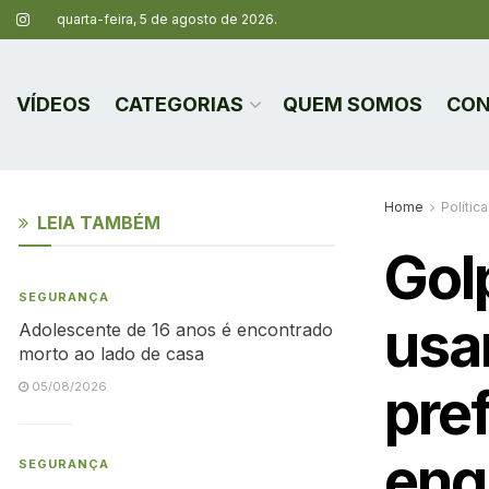
quarta-feira, 5 de agosto de 2026.
VÍDEOS
CATEGORIAS
QUEM SOMOS
CON
Home
Política
LEIA TAMBÉM
Gol
SEGURANÇA
usa
Adolescente de 16 anos é encontrado
morto ao lado de casa
pre
05/08/2026
eng
SEGURANÇA