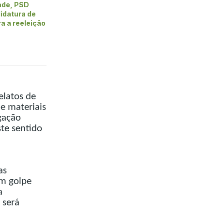
ade, PSD
idatura de
ra a reeleição
elatos de
e materiais
gação
te sentido
as
um golpe
a
 será