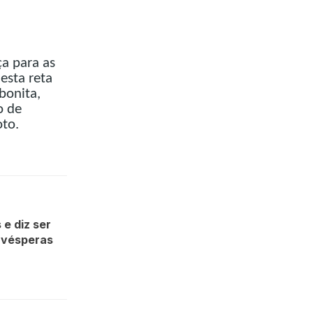
ça para as
esta reta
bonita,
o de
oto.
e diz ser
 vésperas