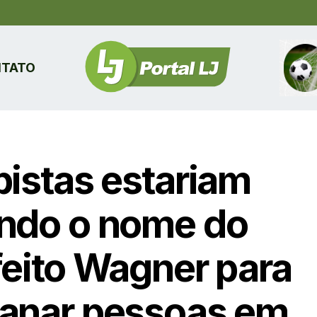
TATO
pistas estariam
ndo o nome do
feito Wagner para
anar pessoas em