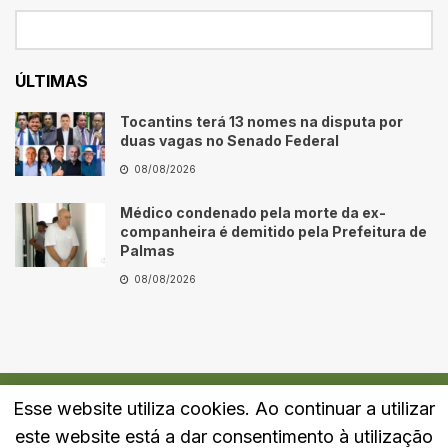
ÚLTIMAS
Tocantins terá 13 nomes na disputa por
duas vagas no Senado Federal
08/08/2026
Médico condenado pela morte da ex-
companheira é demitido pela Prefeitura de
Palmas
08/08/2026
Esse website utiliza cookies. Ao continuar a utilizar
Quem Somos
Fale Conosco
Política de Privacidade
este website está a dar consentimento à utilização