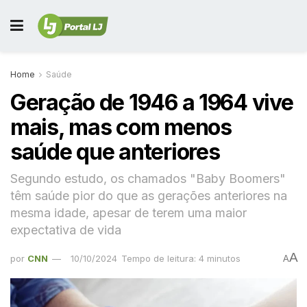
Home
Saúde
Geração de 1946 a 1964 vive
mais, mas com menos
saúde que anteriores
Segundo estudo, os chamados "Baby Boomers"
têm saúde pior do que as gerações anteriores na
mesma idade, apesar de terem uma maior
expectativa de vida
A
por
CNN
10/10/2024
Tempo de leitura: 4 minutos
A