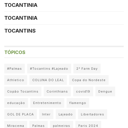
TOCANTINIA
TOCANTINIA
TOCANTINS
TÓPICOS
#Palmas
#Tocantins #Lajeado
2° Farm Day
Athletico
COLUNA DO LEAL
Copa do Nordeste
Copão Tocantins
Corinthians
covid19
Dengue
educação
Entretenimento
flamengo
GOL DE PLACA
Inter
Lajeado
Libertadores
Miracema
Palmas
palmeiras
Paris 2024