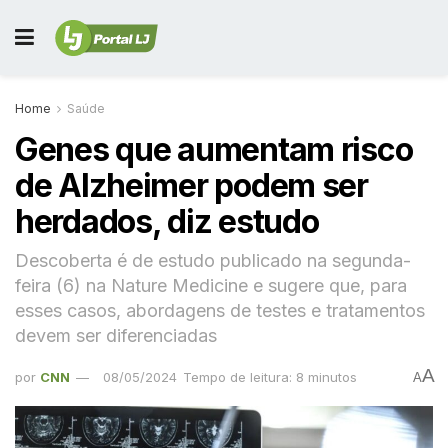
Home
Saúde
Genes que aumentam risco
de Alzheimer podem ser
herdados, diz estudo
Descoberta é de estudo publicado na segunda-
feira (6) na Nature Medicine e sugere que, para
esses casos, abordagens de testes e tratamentos
devem ser diferenciadas
A
por
CNN
08/05/2024
Tempo de leitura: 8 minutos
A