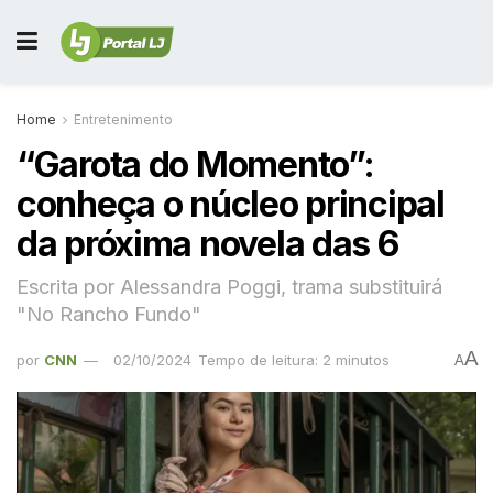
Home
Entretenimento
“Garota do Momento”:
conheça o núcleo principal
da próxima novela das 6
Escrita por Alessandra Poggi, trama substituirá
"No Rancho Fundo"
A
por
CNN
02/10/2024
Tempo de leitura: 2 minutos
A