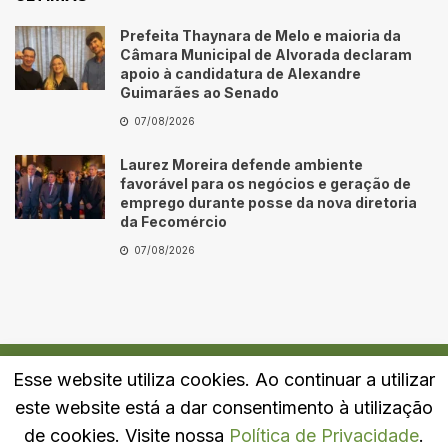
Prefeita Thaynara de Melo e maioria da
Câmara Municipal de Alvorada declaram
apoio à candidatura de Alexandre
Guimarães ao Senado
07/08/2026
Laurez Moreira defende ambiente
favorável para os negócios e geração de
emprego durante posse da nova diretoria
da Fecomércio
07/08/2026
Esse website utiliza cookies. Ao continuar a utilizar
Quem Somos
Fale Conosco
Política de Privacidade
este website está a dar consentimento à utilização
© 2024
Portal LJ
- Todos os direitos reservados.
de cookies. Visite nossa
Política de Privacidade
.