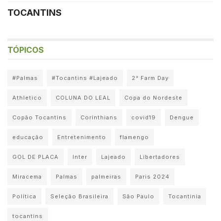
TOCANTINS
TÓPICOS
#Palmas
#Tocantins #Lajeado
2° Farm Day
Athletico
COLUNA DO LEAL
Copa do Nordeste
Copão Tocantins
Corinthians
covid19
Dengue
educação
Entretenimento
flamengo
GOL DE PLACA
Inter
Lajeado
Libertadores
Miracema
Palmas
palmeiras
Paris 2024
Política
Seleção Brasileira
São Paulo
Tocantinia
tocantins