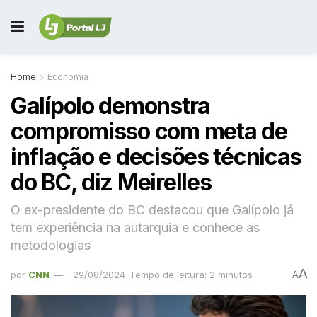
Home
Economia
Galípolo demonstra
compromisso com meta de
inflação e decisões técnicas
do BC, diz Meirelles
O ex-presidente do BC destacou que Galípolo já
tem experiência na autarquia e conhece as
metodologias
A
por
CNN
29/08/2024
Tempo de leitura: 2 minutos
A