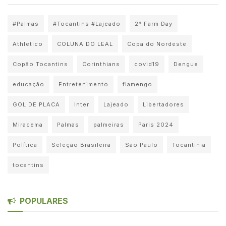
#Palmas
#Tocantins #Lajeado
2° Farm Day
Athletico
COLUNA DO LEAL
Copa do Nordeste
Copão Tocantins
Corinthians
covid19
Dengue
educação
Entretenimento
flamengo
GOL DE PLACA
Inter
Lajeado
Libertadores
Miracema
Palmas
palmeiras
Paris 2024
Política
Seleção Brasileira
São Paulo
Tocantinia
tocantins
POPULARES