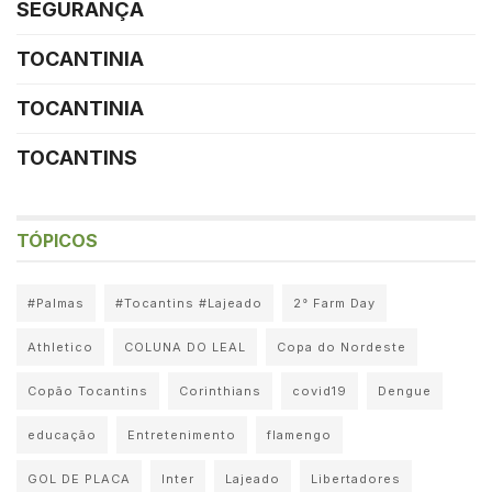
SEGURANÇA
TOCANTINIA
TOCANTINIA
TOCANTINS
TÓPICOS
#Palmas
#Tocantins #Lajeado
2° Farm Day
Athletico
COLUNA DO LEAL
Copa do Nordeste
Copão Tocantins
Corinthians
covid19
Dengue
educação
Entretenimento
flamengo
GOL DE PLACA
Inter
Lajeado
Libertadores