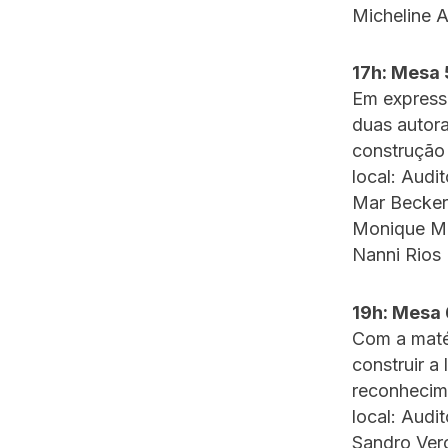
Micheline 
17h: Mesa 
Em expressõ
duas autor
construção 
local: Audi
Mar Becker
Monique M
Nanni Rios
19h: Mesa 
Com a matér
construir a
reconhecime
local: Audi
Sandro Ver