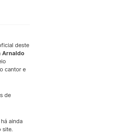
icial deste
a
Arnaldo
eio
 o cantor e
as de
há ainda
 site.