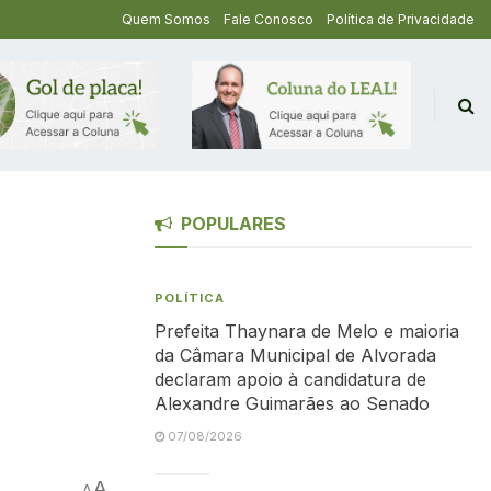
Quem Somos
Fale Conosco
Política de Privacidade
POPULARES
POLÍTICA
Prefeita Thaynara de Melo e maioria
da Câmara Municipal de Alvorada
declaram apoio à candidatura de
Alexandre Guimarães ao Senado
07/08/2026
A
A