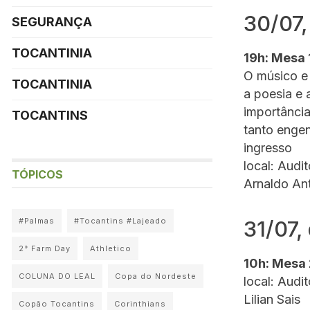
30/07,
SEGURANÇA
TOCANTINIA
19h: Mesa 1
O músico e 
TOCANTINIA
a poesia e
importância
TOCANTINS
tanto engen
ingresso
local: Audi
TÓPICOS
Arnaldo An
#Palmas
#Tocantins #Lajeado
31/07,
2° Farm Day
Athletico
10h: Mesa 
COLUNA DO LEAL
Copa do Nordeste
local: Audi
Lilian Sais
Copão Tocantins
Corinthians