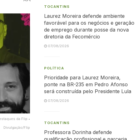
TOCANTINS
Laurez Moreira defende ambiente
favorável para os negócios e geração
de emprego durante posse da nova
diretoria da Fecomércio
07/08/2026
POLÍTICA
Prioridade para Laurez Moreira,
ponte na BR-235 em Pedro Afonso
será construída pelo Presidente Lula
07/08/2026
estaques da Flip •
TOCANTINS
Divulgação/Flip
Professora Dorinha defende
qualificação profissional e parceria