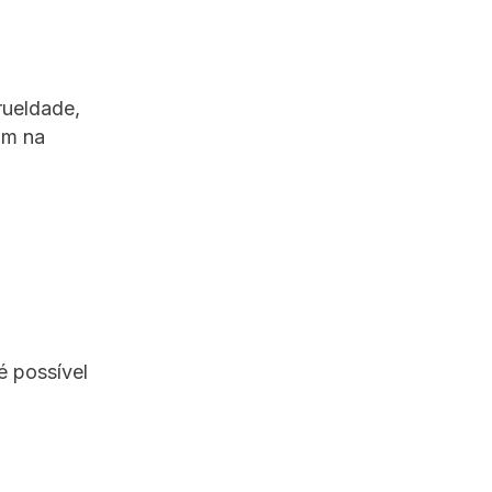
rueldade,
am na
é possível