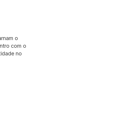
arnam o
ontro com o
tidade no