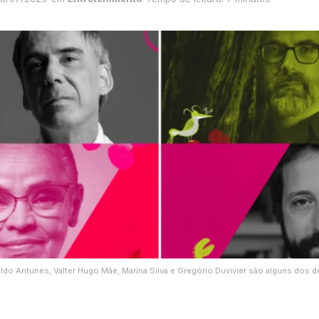
ldo Antunes, Valter Hugo Mãe, Marina Silva e Gregório Duvivier são alguns dos d