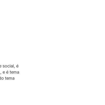
 social, é
, e é tema
 do tema