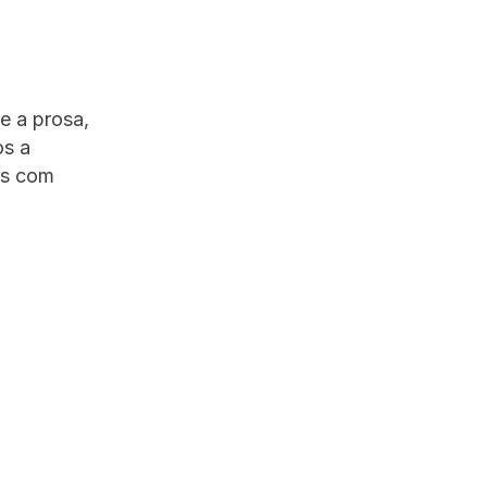
e a prosa,
os a
es com