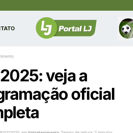
TATO
enimento
 2025: veja a
gramação oficial
pleta
8/07/2025
em
Entretenimento
Tempo de leitura: 7 minutos