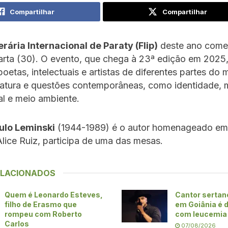
Compartilhar
Compartilhar
erária Internacional de Paraty (Flip)
deste ano come
arta (30). O evento, que chega à 23ª edição em 2025,
 poetas, intelectuais e artistas de diferentes partes do
teratura e questões contemporâneas, como identidade, 
ial e meio ambiente.
ulo Leminski
(1944-1989) é o autor homenageado e
Alice Ruiz, participa de uma das mesas.
ELACIONADOS
Quem é Leonardo Esteves,
Cantor sertan
filho de Erasmo que
em Goiânia é 
rompeu com Roberto
com leucemia
Carlos
07/08/2026