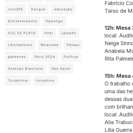
Fabrício Cor
covid19
Dengue
educação
Tarso de M
Entretenimento
flamengo
12h: Mesa 
GOL DE PLACA
Inter
Lajeado
local: Audi
Neige Sinn
Libertadores
Miracema
Palmas
Anabela Mo
palmeiras
Paris 2024
Política
Rita Palmei
Seleção Brasileira
São Paulo
15h: Mesa 
Tocantinia
tocantins
O trabalho 
uma das her
dessas duas
com brilhan
local: Audi
Alia Trabu
Lilia Guerra