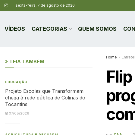
sexta-feira, 7 de agosto de 2026.
VÍDEOS
CATEGORIAS
QUEM SOMOS
CON
Home
Entret
LEIA TAMBÉM
Flip
EDUCAÇÃO
pro
Projeto Escolas que Transformam
chega à rede pública de Colinas do
Tocantins
com
07/08/2026
por
CNN
2
AGRICULTURA E PECUÁRIA