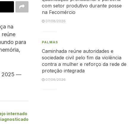
com setor produtivo durante posse
na Fecomércio
07/08/2026
ça na
 reúne
 mundo para
PALMAS
memória,
Caminhada reúne autoridades e
sociedade civil pelo fim da violência
contra a mulher e reforço da rede de
proteção integrada
m 2025 —
07/08/2026
ejo internado
diagnosticado