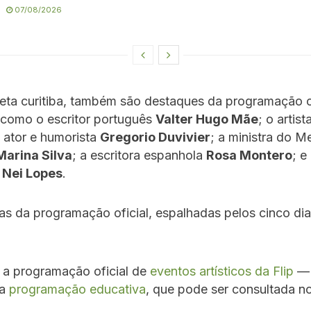
07/08/2026
eta curitiba, também são destaques da programação of
como o escritor português
Valter Hugo Mãe
; o artist
o ator e humorista
Gregorio Duvivier
; a ministra do M
Marina Silva
; a escritora espanhola
Rosa Montero
; e
r
Nei Lopes
.
s da programação oficial, espalhadas pelos cinco di
 a programação oficial de
eventos artísticos da Flip
— 
sa
programação educativa
, que pode ser consultada no