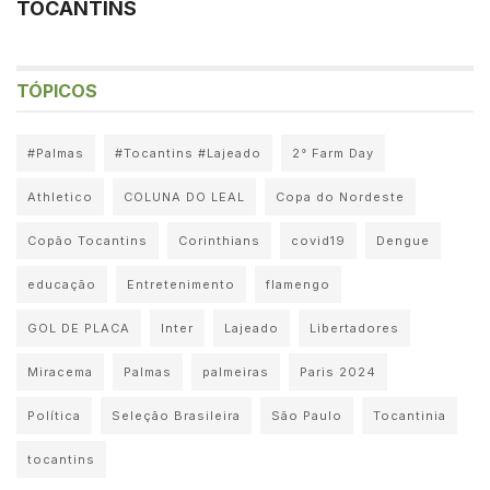
TOCANTINS
TÓPICOS
#Palmas
#Tocantins #Lajeado
2° Farm Day
Athletico
COLUNA DO LEAL
Copa do Nordeste
Copão Tocantins
Corinthians
covid19
Dengue
educação
Entretenimento
flamengo
GOL DE PLACA
Inter
Lajeado
Libertadores
Miracema
Palmas
palmeiras
Paris 2024
Política
Seleção Brasileira
São Paulo
Tocantinia
tocantins