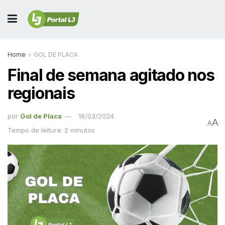
Home
GOL DE PLACA
Final de semana agitado nos
regionais
por
Gol de Placa
18/03/2024
A
A
Tempo de leitura: 2 minutos