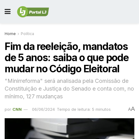
Home
Política
Fim da reeleição, mandatos
de 5 anos: saiba o que pode
mudar no Código Eleitoral
"Minirreforma" será analisada pela Comissão de
Constituição e Justiça do Senado e conta com, no
mínimo, 127 mudanças
A
por
CNN
06/06/2024
Tempo de leitura: 5 minutos
A