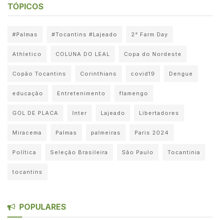
TÓPICOS
#Palmas
#Tocantins #Lajeado
2° Farm Day
Athletico
COLUNA DO LEAL
Copa do Nordeste
Copão Tocantins
Corinthians
covid19
Dengue
educação
Entretenimento
flamengo
GOL DE PLACA
Inter
Lajeado
Libertadores
Miracema
Palmas
palmeiras
Paris 2024
Política
Seleção Brasileira
São Paulo
Tocantinia
tocantins
POPULARES