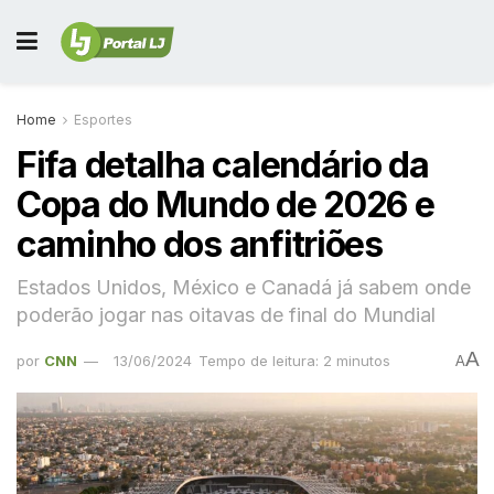
Home
Esportes
Fifa detalha calendário da
Copa do Mundo de 2026 e
caminho dos anfitriões
Estados Unidos, México e Canadá já sabem onde
poderão jogar nas oitavas de final do Mundial
A
por
CNN
13/06/2024
Tempo de leitura: 2 minutos
A