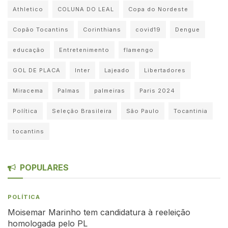
Athletico
COLUNA DO LEAL
Copa do Nordeste
Copão Tocantins
Corinthians
covid19
Dengue
educação
Entretenimento
flamengo
GOL DE PLACA
Inter
Lajeado
Libertadores
Miracema
Palmas
palmeiras
Paris 2024
Política
Seleção Brasileira
São Paulo
Tocantinia
tocantins
POPULARES
POLÍTICA
Moisemar Marinho tem candidatura à reeleição
homologada pelo PL