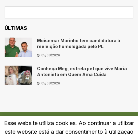
ÚLTIMAS
Moisemar Marinho tem candidatura à
reeleição homologada pelo PL
05/08/2026
Conheça Meg, estrela pet que vive Maria
Antonieta em Quem Ama Cuida
05/08/2026
Esse website utiliza cookies. Ao continuar a utilizar
Quem Somos
Fale Conosco
Política de Privacidade
este website está a dar consentimento à utilização
© 2024
Portal LJ
- Todos os direitos reservados.