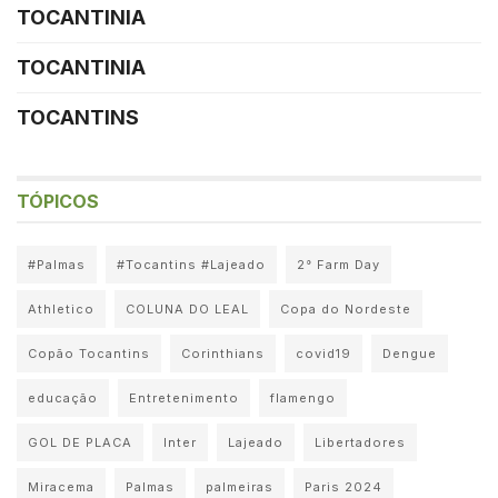
TOCANTINIA
TOCANTINIA
TOCANTINS
TÓPICOS
#Palmas
#Tocantins #Lajeado
2° Farm Day
Athletico
COLUNA DO LEAL
Copa do Nordeste
Copão Tocantins
Corinthians
covid19
Dengue
educação
Entretenimento
flamengo
GOL DE PLACA
Inter
Lajeado
Libertadores
Miracema
Palmas
palmeiras
Paris 2024