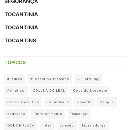
SEGURANÇA
TOCANTINIA
TOCANTINIA
TOCANTINS
TÓPICOS
#Palmas
#Tocantins #Lajeado
2° Farm Day
Athletico
COLUNA DO LEAL
Copa do Nordeste
Copão Tocantins
Corinthians
covid19
Dengue
educação
Entretenimento
flamengo
GOL DE PLACA
Inter
Lajeado
Libertadores