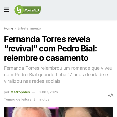
Home
Entretenimento
Fernanda Torres revela
“revival” com Pedro Bial:
relembre o casamento
Fernanda Torres relembrou um romance que viveu
com Pedro Bial quando tinha 17 anos de idade e
viralizou nas redes sociais
por
Metrópoles
08/07/2026
A
A
Tempo de leitura: 2 minutos