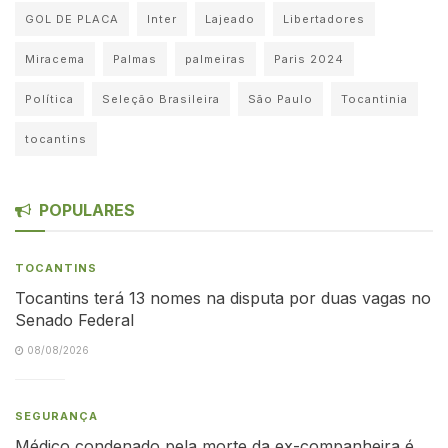
GOL DE PLACA
Inter
Lajeado
Libertadores
Miracema
Palmas
palmeiras
Paris 2024
Política
Seleção Brasileira
São Paulo
Tocantinia
tocantins
POPULARES
TOCANTINS
Tocantins terá 13 nomes na disputa por duas vagas no
Senado Federal
08/08/2026
SEGURANÇA
Médico condenado pela morte da ex-companheira é