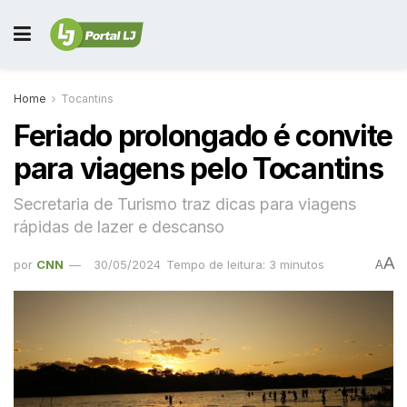
Home
Tocantins
Feriado prolongado é convite
para viagens pelo Tocantins
Secretaria de Turismo traz dicas para viagens
rápidas de lazer e descanso
A
por
CNN
30/05/2024
Tempo de leitura: 3 minutos
A