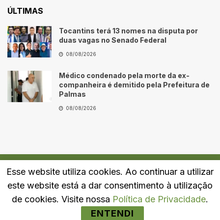
ÚLTIMAS
Tocantins terá 13 nomes na disputa por
duas vagas no Senado Federal
08/08/2026
Médico condenado pela morte da ex-
companheira é demitido pela Prefeitura de
Palmas
08/08/2026
Esse website utiliza cookies. Ao continuar a utilizar
Quem Somos
Fale Conosco
Política de Privacidade
este website está a dar consentimento à utilização
© 2024
Portal LJ
- Todos os direitos reservados.
de cookies. Visite nossa
Política de Privacidade
.
ENTENDI