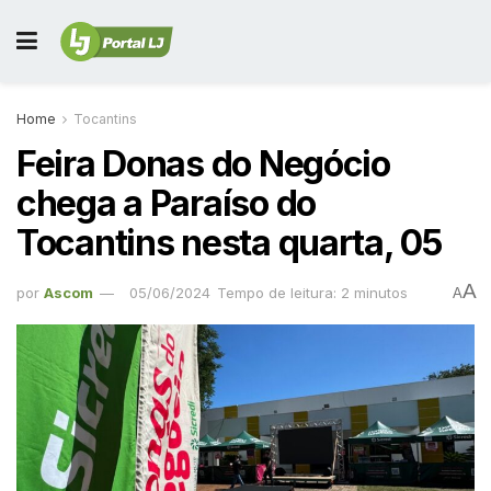
Home
Tocantins
Feira Donas do Negócio
chega a Paraíso do
Tocantins nesta quarta, 05
A
por
Ascom
05/06/2024
Tempo de leitura: 2 minutos
A