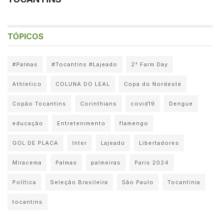
TÓPICOS
#Palmas
#Tocantins #Lajeado
2° Farm Day
Athletico
COLUNA DO LEAL
Copa do Nordeste
Copão Tocantins
Corinthians
covid19
Dengue
educação
Entretenimento
flamengo
GOL DE PLACA
Inter
Lajeado
Libertadores
Miracema
Palmas
palmeiras
Paris 2024
Política
Seleção Brasileira
São Paulo
Tocantinia
tocantins