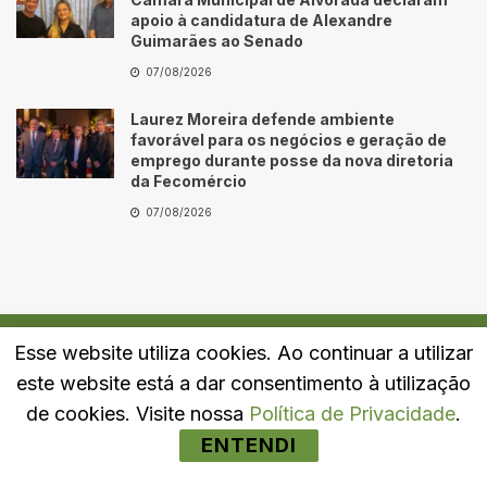
apoio à candidatura de Alexandre
Guimarães ao Senado
07/08/2026
Laurez Moreira defende ambiente
favorável para os negócios e geração de
emprego durante posse da nova diretoria
da Fecomércio
07/08/2026
Esse website utiliza cookies. Ao continuar a utilizar
Quem Somos
Fale Conosco
Política de Privacidade
este website está a dar consentimento à utilização
© 2024
Portal LJ
- Todos os direitos reservados.
de cookies. Visite nossa
Política de Privacidade
.
ENTENDI