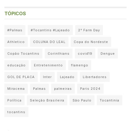
TÓPICOS
#Palmas
#Tocantins #Lajeado
2° Farm Day
Athletico
COLUNA DO LEAL
Copa do Nordeste
Copão Tocantins
Corinthians
covid19
Dengue
educação
Entretenimento
flamengo
GOL DE PLACA
Inter
Lajeado
Libertadores
Miracema
Palmas
palmeiras
Paris 2024
Política
Seleção Brasileira
São Paulo
Tocantinia
tocantins