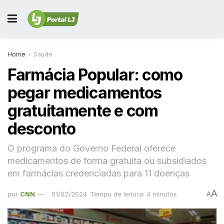
Home
Saúde
Farmácia Popular: como
pegar medicamentos
gratuitamente e com
desconto
O programa do Governo Federal oferece
medicamentos de forma gratuita ou subsidiados
em farmácias credenciadas para 11 doenças
A
por
CNN
01/02/2024
Tempo de leitura: 4 minutos
A