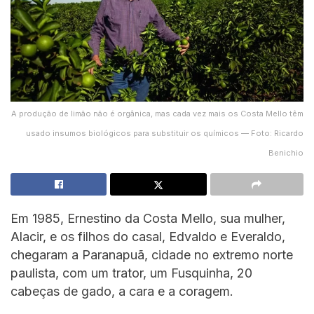
A produção de limão não é orgânica, mas cada vez mais os Costa Mello têm
usado insumos biológicos para substituir os químicos — Foto: Ricardo
Benichio
Em 1985, Ernestino da Costa Mello, sua mulher,
Alacir, e os filhos do casal, Edvaldo e Everaldo,
chegaram a Paranapuã, cidade no extremo norte
paulista, com um trator, um Fusquinha, 20
cabeças de gado, a cara e a coragem.