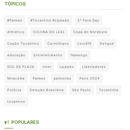
TÓPICOS
#Palmas
#Tocantins #Lajeado
2° Farm Day
Athletico
COLUNA DO LEAL
Copa do Nordeste
Copão Tocantins
Corinthians
covid19
Dengue
educação
Entretenimento
flamengo
GOL DE PLACA
Inter
Lajeado
Libertadores
Miracema
Palmas
palmeiras
Paris 2024
Política
Seleção Brasileira
São Paulo
Tocantinia
tocantins
POPULARES