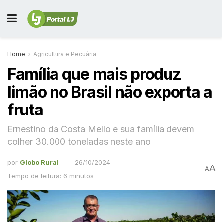
Home
Agricultura e Pecuária
Família que mais produz
limão no Brasil não exporta a
fruta
Ernestino da Costa Mello e sua família devem
colher 30.000 toneladas neste ano
por
Globo Rural
26/10/2024
A
A
Tempo de leitura: 6 minutos