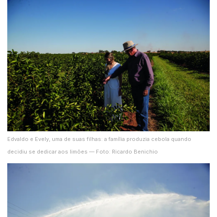
Edvaldo e Evely, uma de suas filhas: a família produzia cebola quando
decidiu se dedicar aos limões — Foto: Ricardo Benichio