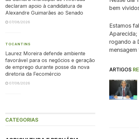
declaram apoio à candidatura de
bem vividos
Alexandre Guimarães ao Senado
07/08/2026
Estamos fa
Aparecida; 
rogando a 
TOCANTINS
mensagem fe
Laurez Moreira defende ambiente
favorável para os negócios e geração
de emprego durante posse da nova
ARTIGOS
R
diretoria da Fecomércio
07/08/2026
CATEGORIAS