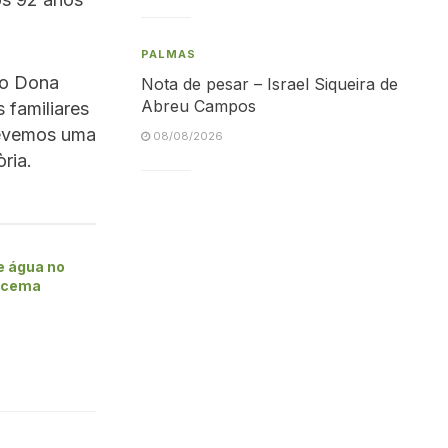
PALMAS
mo Dona
Nota de pesar – Israel Siqueira de
Abreu Campos
 familiares
revemos uma
08/08/2026
ria.
e água no
racema