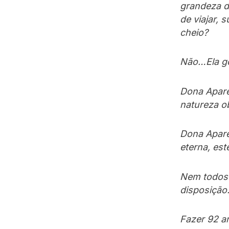
grandeza d
de viajar, 
cheio?
Não…Ela go
Dona Apare
natureza o
Dona Apare
eterna, es
Nem todos 
disposição
Fazer 92 a