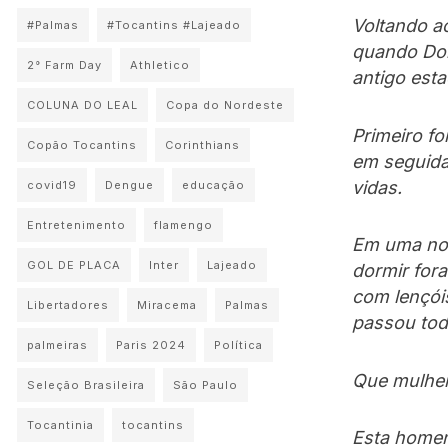
Voltando a
#Palmas
#Tocantins #Lajeado
quando Don
2° Farm Day
Athletico
antigo esta
COLUNA DO LEAL
Copa do Nordeste
Primeiro fo
Copão Tocantins
Corinthians
em seguida
vidas.
covid19
Dengue
educação
Entretenimento
flamengo
Em uma noi
GOL DE PLACA
Inter
Lajeado
dormir for
com lençóis
Libertadores
Miracema
Palmas
passou toda
palmeiras
Paris 2024
Política
Que mulher 
Seleção Brasileira
São Paulo
Tocantinia
tocantins
Esta homen