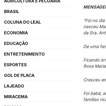
AGRICULTURA E PECUÁRIA
MENSAGE
BRASIL
“Foi no di
COLUNA DO LEAL
nasceu Mari
ECONOMIA
da Sra. An
EDUCAÇÃO
De uma fam
ENTRETENIMENTO
Ficando órf
ESPORTES
Rosa Maria
GOL DE PLACA
Cresceu em
LAJEADO
Foi babá, a
MIRACEMA
famílias ri