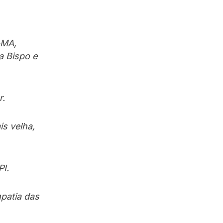
-MA,
a Bispo e
r.
is velha,
PI.
mpatia das