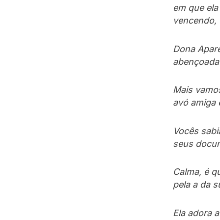
em que ela
vencendo, 
Dona Apare
abençoada 
Mais vamos
avó amiga 
Vocês sabi
seus docum
Calma, é qu
pela a da s
Ela adora a