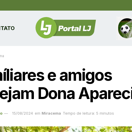
TATO
ma
íliares e amigos
tejam Dona Aparec
ão
15/08/2024
em
Miracema
Tempo de leitura: 5 minutos