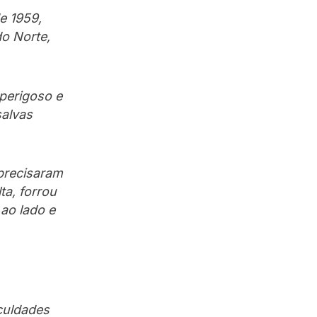
e 1959,
o Norte,
 perigoso e
salvas
precisaram
ta, forrou
 ao lado e
culdades