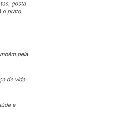
tas, gosta
á o prato
também pela
ça de vida
aúde e