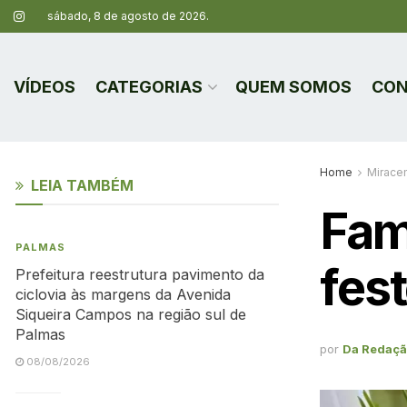
sábado, 8 de agosto de 2026.
VÍDEOS
CATEGORIAS
QUEM SOMOS
CON
Home
Mirace
LEIA TAMBÉM
Fam
PALMAS
fes
Prefeitura reestrutura pavimento da
ciclovia às margens da Avenida
Siqueira Campos na região sul de
Palmas
por
Da Redaç
08/08/2026