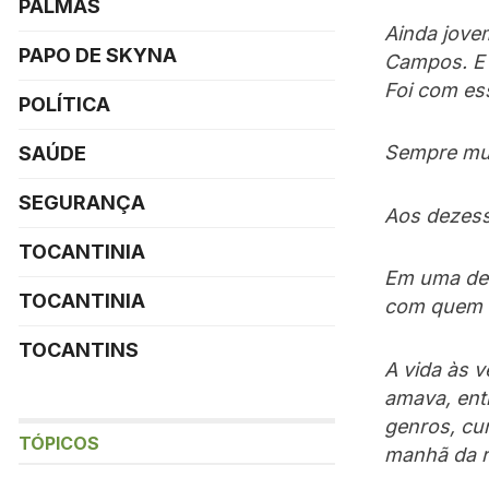
PALMAS
Ainda jove
PAPO DE SKYNA
Campos. E 
Foi com ess
POLÍTICA
Sempre mui
SAÚDE
SEGURANÇA
Aos dezess
TOCANTINIA
Em uma des
TOCANTINIA
com quem s
TOCANTINS
A vida às v
amava, entr
genros, cu
TÓPICOS
manhã da r